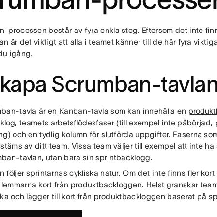
-processen består av fyra enkla steg. Eftersom det inte fi
n är det viktigt att alla i teamet känner till de här fyra vikti
u igång.
Skapa Scrumban-tavla
ban-tavla är en Kanban-tavla som kan innehålla en
produkt
cklog
, teamets arbetsflödesfaser (till exempel inte påbörjad
ng) och en tydlig kolumn för slutförda uppgifter. Faserna s
stäms av ditt team. Vissa team väljer till exempel att inte h
ban-tavlan, utan bara sin sprintbacklogg.
följer sprintarnas cykliska natur. Om det inte finns fler kort 
emmarna kort från produktbackloggen. Helst granskar teame
ka och lägger till kort från produktbackloggen baserat på sp