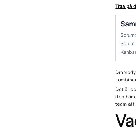
Titta på
Sam
Scrumb
Scrum 
Kanban
Dramedy.
kombiner
Det är d
den här a
team att
Va