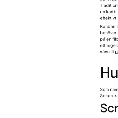
Tradition
en kartbi
effektivt
Kanban är
behöver 
på en fil
ett rege
särskilt
p
Hu
Som namn
Scrum-r
Scr