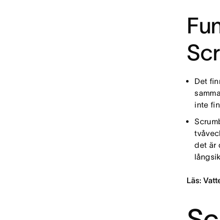
Fun
Sc
Det fi
samma 
inte fi
Scrumb
tvåvec
det är
långsik
Läs: Vatt
Sc