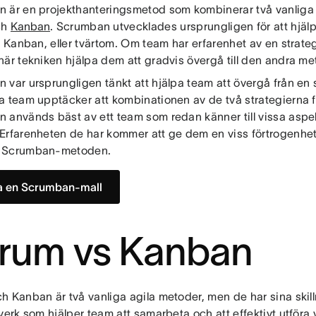
 är en projekthanteringsmetod som kombinerar två vanliga a
ch
Kanban
. Scrumban utvecklades ursprungligen för att hjäl
l Kanban, eller tvärtom. Om team har erfarenhet av en strate
här tekniken hjälpa dem att gradvis övergå till den andra m
var ursprungligen tänkt att hjälpa team att övergå från en st
a team upptäcker att kombinationen av de två strategierna f
 används bäst av ett team som redan känner till vissa aspek
Erfarenheten de har kommer att ge dem en viss förtrogenhet
 Scrumban-metoden.
a en Scrumban-mall
rum vs Kanban
h Kanban är två vanliga agila metoder, men de har sina skill
verk som hjälper team att samarbeta och att effektivt utföra v