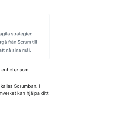
ila strategier:
gå från Scrum till
tt nå sina mål.
a enheter som
kallas Scrumban. I
mverket kan hjälpa ditt