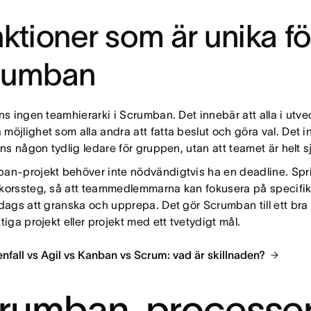
ktioner som är unika fö
rumban
nns ingen teamhierarki i Scrumban. Det innebär att alla i utv
möjlighet som alla andra att fatta beslut och göra val. Det i
nns någon tydlig ledare för gruppen, utan att teamet är helt s
an-projekt behöver inte nödvändigtvis ha en deadline. Sprin
korssteg, så att teammedlemmarna kan fokusera på specifika 
 dags att granska och upprepa. Det gör Scrumban till ett bra 
tiga projekt eller projekt med ett tvetydigt mål.
enfall vs Agil vs Kanban vs Scrum: vad är skillnaden?
rumban-processe