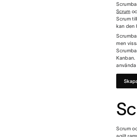
Scrumban
Scrum
o
Scrum til
kan den 
Scrumban 
men viss
Scrumban
Kanban. 
använda
Skap
Sc
Scrum oc
agilt ram