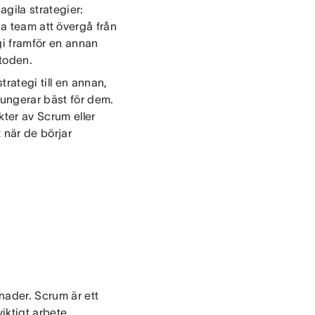
gila strategier:
pa team att övergå från
gi framför en annan
etoden.
rategi till en annan,
ungerar bäst för dem.
ter av Scrum eller
 när de börjar
nader. Scrum är ett
iktigt arbete.