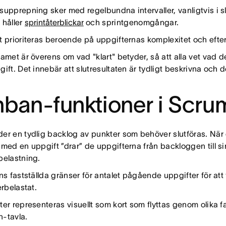
supprepning sker med regelbundna intervaller, vanligtvis i sl
 håller
sprintåterblickar
och sprintgenomgångar.
t prioriteras beroende på uppgifternas komplexitet och efte
amet är överens om vad "klart" betyder, så att alla vet vad de
ift. Det innebär att slutresultaten är tydligt beskrivna och 
ban-funktioner i Scr
er en tydlig backlog av punkter som behöver slutföras. Nä
 med en uppgift ”drar” de uppgifterna från backloggen till s
belastning.
ns fastställda gränser för antalet pågående uppgifter för att
erbelastat.
ter representeras visuellt som kort som flyttas genom olika 
-tavla.