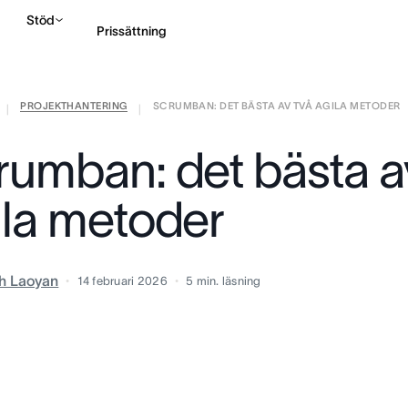
Stöd
Prissättning
PROJEKTHANTERING
SCRUMBAN: DET BÄSTA AV TVÅ AGILA METODER
Kontakta försäljning
|
|
rumban: det bästa a
ila metoder
h Laoyan
14 februari 2026
5
min. läsning