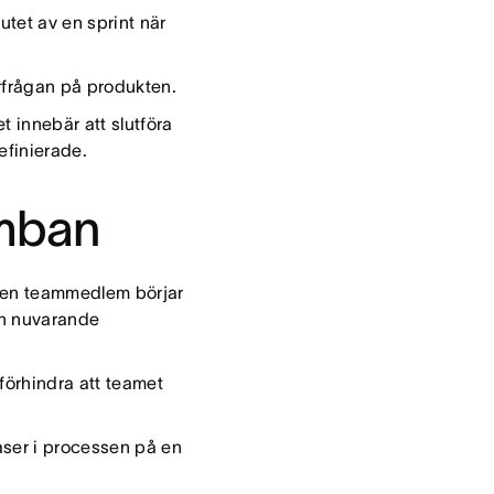
utet av en sprint när
rfrågan på produkten.
t innebär att slutföra
definierade.
umban
r en teammedlem börjar
in nuvarande
 förhindra att teamet
faser i processen på en