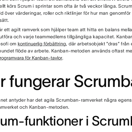
ellt körs Scrum i sprintar som ofta är två veckor långa. Scr
ld över värderingar, roller och riktlinjer för hur man genomför 
 sätt.
 ett agilt ramverk som hjälper team att hitta en balans mell
utföra och varje teammedlems tillgängliga kapacitet. Kanb
osofi om
kontinuerlig förbättring
, där arbetsobjekt ”dras” från 
lbundet flöde av arbete. Kanban-metoden används oftast me
rogramvara för Kanban-tavlor
.
r fungerar Scrum
et antyder har det agila Scrumban-ramverket några egens
amverket och Kanban-metoden.
um-funktioner i Scru