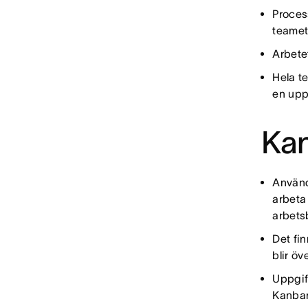
Proces
teamet
Arbete
Hela te
en uppg
Kan
Använd
arbeta
arbets
Det fin
blir öv
Uppgif
Kanban