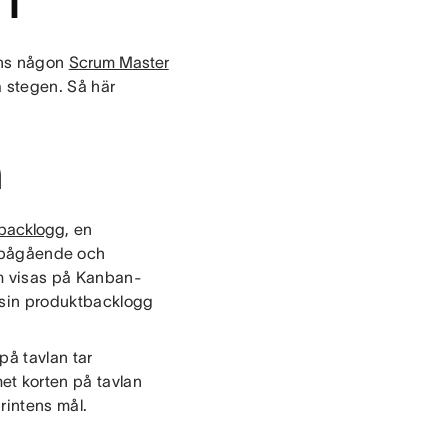
nns någon
Scrum Master
ga stegen. Så här
n
backlogg
, en
, pågående och
om visas på Kanban-
a sin produktbacklogg
på tavlan tar
t korten på tavlan
rintens mål.