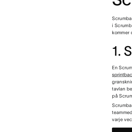
Scrumban
i Scrumba
kommer d
1. 
En Scrum
sprintba
granskni
tavlan be
på Scrum
Scrumban 
teammedl
varje vec