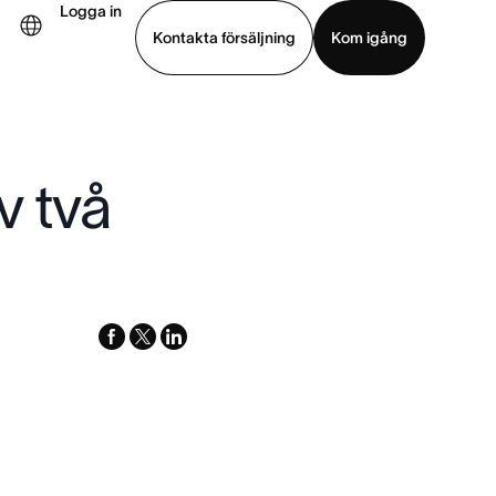
Logga in
Kontakta försäljning
Kom igång
Visa demo
Ladda ned app
v två
facebook
x-
linkedin
twitter