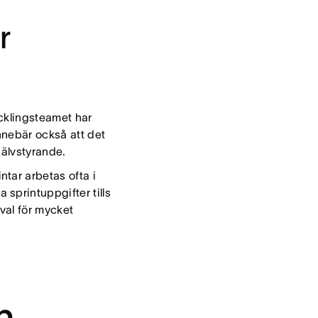
r
ecklingsteamet har
nnebär också att det
jälvstyrande.
tar arbetas ofta i
sprintuppgifter tills
val för mycket
n