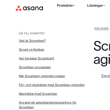
Produkter
Lösningar
RESURSER
GÅ TILL AVSNITTET
Sc
Vad är Scrumban?
Scrum vs Kanban
ag
Hur fungerar Scrumban?
Scrumban-processen
Sara
När Scrumban-metoden passar
För- och nackdelar med Scrumban-metoden
Nackdelar med Scrumban
Använd ett arbetshanteringsverktyg för
Scrumban