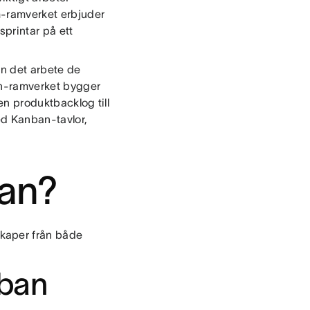
um-ramverket erbjuder
sprintar på ett
an det arbete de
an-ramverket bygger
en produktbacklog till
d Kanban-tavlor,
ban?
kaper från både
mban