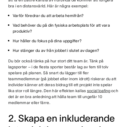
att få en bättre känsla av huruvida de kommer att fungera
bra i en distansvärld. Här är några exempel:
Varför föredrar du att arbeta hemifrån?
Vad behöver du på din fysiska arbetsplats för att vara
produktiv?
Hur håller du fokus på dina uppgifter?
Hur stänger du av från jobbet i slutet av dagen?
Du bör också tänka på hur stort ditt team är. Tänk på
lagsporter – i de flesta sporter består lag av fem till tolv
spelare på planen. Så snart du lägger till fler
teammedlemmar (på jobbet eller inom idrott) riskerar du att
individer känner att deras bidrag till ett projekt inte spelar
lika stor roll längre. Den här effekten kallas
social loafing
och
det är en bra anledning att hålla team till ungefär 10
medlemmar eller färre.
2. Skapa en inkluderande