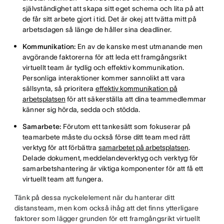
självständighet att skapa sitt eget schema och lita på att
de får sitt arbete gjort i tid. Det är okej att tvätta mitt på
arbetsdagen så länge de håller sina deadliner.
Kommunikation:
En av de kanske mest utmanande men
avgörande faktorerna för att leda ett framgångsrikt
virtuellt team är tydlig och effektiv kommunikation.
Personliga interaktioner kommer sannolikt att vara
sällsynta, så prioritera
effektiv kommunikation på
arbetsplatsen
för att säkerställa att dina teammedlemmar
känner sig hörda, sedda och stödda.
Samarbete:
Förutom ett tankesätt som fokuserar på
teamarbete måste du också förse ditt team med rätt
verktyg för att förbättra
samarbetet på arbetsplatsen
.
Delade dokument, meddelandeverktyg och verktyg för
samarbetshantering är viktiga komponenter för att få ett
virtuellt team att fungera.
Tänk på dessa nyckelelement när du hanterar ditt
distansteam, men kom också ihåg att det finns ytterligare
faktorer som lägger grunden för ett framgångsrikt virtuellt