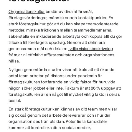
Organisationskultur
består av dina affärsmål,
företagsvärderingar, människor och kontaktpunkter. En
stark företagskultur gör att du kan skapa teamorienterade
metoder, minska friktionen mellan teammedlemmarna,
säkerställa en inkluderande arbetsyta och koppla allt du gör
tillbaka till företagets uppdrag. Genom att definiera
gemensamma mål och dela en
tydlig visionsbeskrivning
främjar ni effektivt affärsresultaten och organisationens
hälsa.
Nyligen genomförda studier visar att trots att ett ökande
antal team arbetar på distans under pandemin är
företagskulturen fortfarande en viktig faktor för huruvida
någon söker jobbet eller inte. Faktum är att
86 % uppgav
att
företagskulturen är en något till mycket viktig faktor i deras
beslut.
En stark företagskultur kan kännas av ditt team men visar
sig också genom det arbete de levererar och i hur din
organisation ses från utsidan. Potentiella kandidater
kommer att kontrollera dina sociala medier,