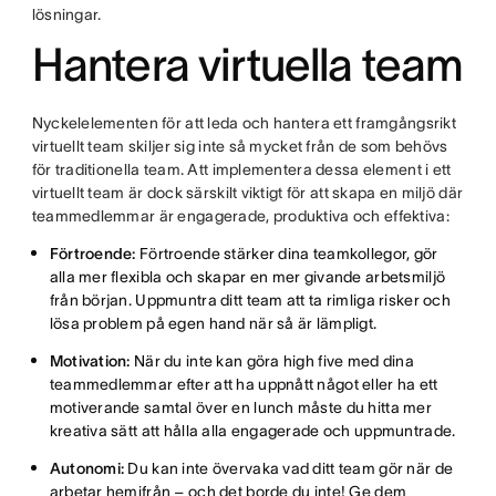
lösningar.
Hantera virtuella team
Nyckelelementen för att leda och hantera ett framgångsrikt
virtuellt team skiljer sig inte så mycket från de som behövs
för traditionella team. Att implementera dessa element i ett
virtuellt team är dock särskilt viktigt för att skapa en miljö där
teammedlemmar är engagerade, produktiva och effektiva:
Förtroende:
Förtroende stärker dina teamkollegor, gör
alla mer flexibla och skapar en mer givande arbetsmiljö
från början. Uppmuntra ditt team att ta rimliga risker och
lösa problem på egen hand när så är lämpligt.
Motivation:
När du inte kan göra high five med dina
teammedlemmar efter att ha uppnått något eller ha ett
motiverande samtal över en lunch måste du hitta mer
kreativa sätt att hålla alla engagerade och uppmuntrade.
Autonomi:
Du kan inte övervaka vad ditt team gör när de
arbetar hemifrån – och det borde du inte! Ge dem