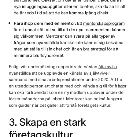
startdatumet. Oavsett om det är en bärbar dator, deras
nya inloggningsuppgifter eller en telefon, ska du se till att
de är redo i tid så att de kan komma igång direkt.
Para ihop dem med en mentor:
Ett
mentorskapsprogram
är ett annat sätt att se till att din nya teammedlem känner
sig välkommen. Mentorer kan svara på alla typer av
frågor som nyanställda kanske inte känner sig bekväma
med att ställa till sin chef och är en bra strategi för att
minimera bluffsyndromet.
Enligt vår undersökning rapporterade nästan
åtta av tio
nyanställda
att de upplevde en känsla av självtvivel i
samband med sina arbetsprestationer under 2020. Att ha
en utsedd person att chatta med och vända sig till för frågor
kan öka förtroendet som en ny medlem upplever under de
första månaderna på jobbet. Mentorer kan också fungera
som guider när det gäller att förstå företagets kultur.
3. Skapa en stark
företagskultur