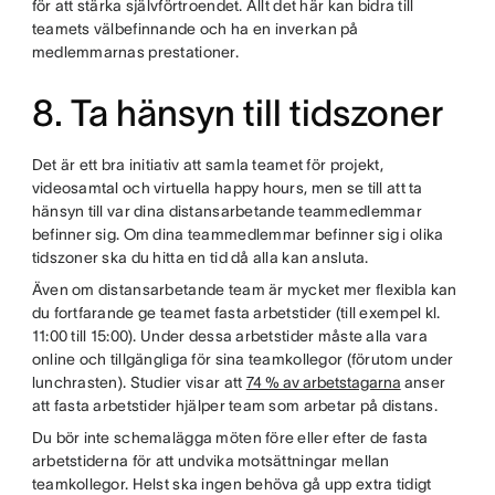
för att stärka självförtroendet. Allt det här kan bidra till
teamets välbefinnande och ha en inverkan på
medlemmarnas prestationer.
8. Ta hänsyn till tidszoner
Det är ett bra initiativ att samla teamet för projekt,
videosamtal och virtuella happy hours, men se till att ta
hänsyn till var dina distansarbetande teammedlemmar
befinner sig. Om dina teammedlemmar befinner sig i olika
tidszoner ska du hitta en tid då alla kan ansluta.
Även om distansarbetande team är mycket mer flexibla kan
du fortfarande ge teamet fasta arbetstider (till exempel kl.
11:00 till 15:00). Under dessa arbetstider måste alla vara
online och tillgängliga för sina teamkollegor (förutom under
lunchrasten). Studier visar att
74 % av arbetstagarna
anser
att fasta arbetstider hjälper team som arbetar på distans.
Du bör inte schemalägga möten före eller efter de fasta
arbetstiderna för att undvika motsättningar mellan
teamkollegor. Helst ska ingen behöva gå upp extra tidigt