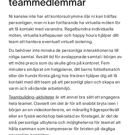
teammedlemmar
Ni kanske inte har ett kontorsutrymme där ni kan träffas
personligen, men ni kan fortfarande ha virtuella möten för
att få kontakt med varandra. Regelbundna individuella
möten, virtuella kaffepauser och happy hours hjälper ditt
team att hantera eventuell virtuell isolering.
Du behöver inte minska de personliga interaktionerna till
roliga samtal. Avsätt tid för avslappnade samtal i början av
ett möte precis som du skulle göra på kontoret. Fem
minuters småprat om helgplaner, ditt barns fotbollsmatch
eller din hunds första gång hos frisören hjälper dig att få
kontakt med ditt team på ett personligt plan och skapa en
varm och vårdande arbetsmiljö.
Teambuilding-aktiviteter
är ett annat bra sätt att engagera
hela teamet. Oavsett om det är för att snabbt bryta isen i
början av en videokonferens, en månatlig frågesportkväll
eller en fysisk workshop bekostad av företaget, är det de
små personliga utbytena och möjligheterna för teamet att
hålla samman som kompenserar för bristen på dagliga