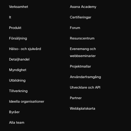
Verksamhet
Asana Academy
It
Certifieringar
Produkt
Forum
Försäljning
Resurscentrum
Hälso- och sjukvård
Evenemang och
webbseminarier
Detaljhandel
Projektmallar
Myndighet
Användarframgång
Utbildning
Utvecklare och API
Tillverkning
Partner
Ideella organisationer
Webbplatskarta
Byråer
Alla team