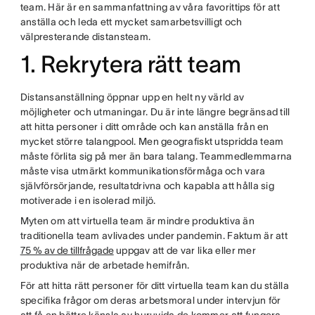
team. Här är en sammanfattning av våra favorittips för att
anställa och leda ett mycket samarbetsvilligt och
välpresterande distansteam.
1. Rekrytera rätt team
Distansanställning öppnar upp en helt ny värld av
möjligheter och utmaningar. Du är inte längre begränsad till
att hitta personer i ditt område och kan anställa från en
mycket större talangpool. Men geografiskt utspridda team
måste förlita sig på mer än bara talang. Teammedlemmarna
måste visa utmärkt kommunikationsförmåga och vara
självförsörjande, resultatdrivna och kapabla att hålla sig
motiverade i en isolerad miljö.
Myten om att virtuella team är mindre produktiva än
traditionella team avlivades under pandemin. Faktum är att
75 % av de tillfrågade
uppgav att de var lika eller mer
produktiva när de arbetade hemifrån.
För att hitta rätt personer för ditt virtuella team kan du ställa
specifika frågor om deras arbetsmoral under intervjun för