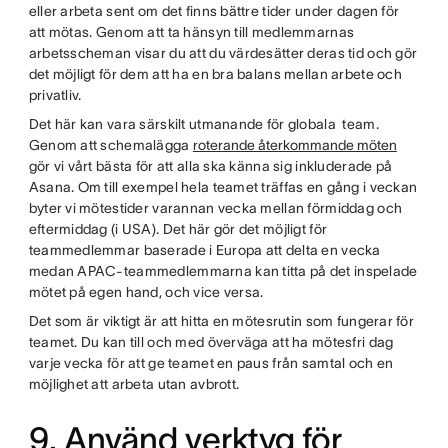
eller arbeta sent om det finns bättre tider under dagen för
att mötas. Genom att ta hänsyn till medlemmarnas
arbetsscheman visar du att du värdesätter deras tid och gör
det möjligt för dem att ha en bra balans mellan arbete och
privatliv.
Det här kan vara särskilt utmanande för globala team.
Genom att schemalägga
roterande återkommande möten
gör vi vårt bästa för att alla ska känna sig inkluderade på
Asana. Om till exempel hela teamet träffas en gång i veckan
byter vi mötestider varannan vecka mellan förmiddag och
eftermiddag (i USA). Det här gör det möjligt för
teammedlemmar baserade i Europa att delta en vecka
medan APAC-teammedlemmarna kan titta på det inspelade
mötet på egen hand, och vice versa.
Det som är viktigt är att hitta en mötesrutin som fungerar för
teamet. Du kan till och med överväga att ha mötesfri dag
varje vecka för att ge teamet en paus från samtal och en
möjlighet att arbeta utan avbrott.
9. Använd verktyg för