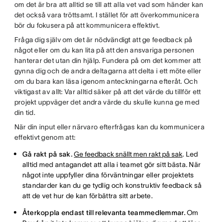
om det är bra att alltid se till att alla vet vad som händer kan
det också vara tröttsamt. I stället för att överkommunicera
bör du fokusera på att kommunicera effektivt.
Fråga dig själv om det är nödvändigt att ge feedback på
något eller om du kan lita på att den ansvariga personen
hanterar det utan din hjälp. Fundera på om det kommer att
gynna dig och de andra deltagarna att delta i ett möte eller
om du bara kan läsa igenom anteckningarna efteråt. Och
viktigast av allt: Var alltid säker på att det värde du tillför ett
projekt uppväger det andra värde du skulle kunna ge med
din tid.
När din input eller närvaro efterfrågas kan du kommunicera
effektivt genom att:
Gå rakt på sak.
Ge feedback snällt men rakt på sak
. Led
alltid med antagandet att alla i teamet gör sitt bästa. När
något inte uppfyller dina förväntningar eller projektets
standarder kan du ge tydlig och konstruktiv feedback så
att de vet hur de kan förbättra sitt arbete.
Återkoppla endast till relevanta teammedlemmar.
Om