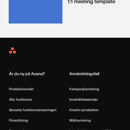
1:1 meeting template
Asana
Home
Är du ny på Asana?
Användningsfall
Produktöversikt
Kampanjhantering
Alla funktioner
Innehållskalender
Senaste funktionslanseringen
Kreativ produktion
Prissättning
Målhantering