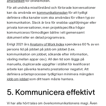
affärsetikett
för onlinemöten.
För att undvika missförstånd och förlorade konversationer
kan du använda en
kommunikationsplan
för att tydligt
definiera vilka kanaler som ska användas för vilken typ av
kommunikation. Slack är bra för snabba uppföljningar eller
privata konversationer, men projektspecifika frågor
kommuniceras förmodligen bättre i ett gemensamt
dokument eller en delad programvara.
Enligt 2021 års
Anatomy of Work Index
spenderas 60 % av en
persons tid på jobbet på jobb om jobbet (t.ex.
kommunikation om jobbet, sökande efter information,
växling mellan appar osv.). All den tid som läggs på
manuella, duplicerade uppgifter i stället för kvalificerat
arbete kan påverka teamets prestationer negativt. Att
definiera arbetsprocesser tydligt kan minimera mängden
jobb om jobbet
som ditt team måste hantera.
5. Kommunicera effektivt
Vi har alla hört talas om överkommunikationens magi. Även