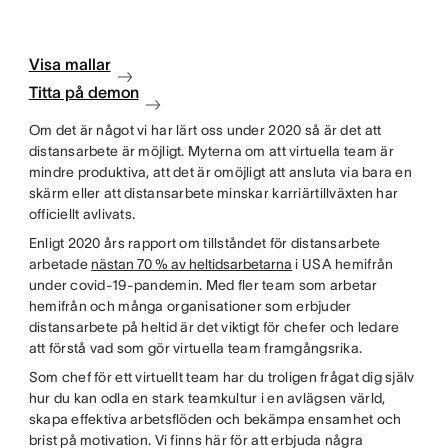
Visa mallar
Titta på demon
Om det är något vi har lärt oss under 2020 så är det att
distansarbete är möjligt. Myterna om att virtuella team är
mindre produktiva, att det är omöjligt att ansluta via bara en
skärm eller att distansarbete minskar karriärtillväxten har
officiellt avlivats.
Enligt 2020 års rapport om tillståndet för distansarbete
arbetade
nästan 70 % av heltidsarbetarna
i USA hemifrån
under covid-19-pandemin. Med fler team som arbetar
hemifrån och många organisationer som erbjuder
distansarbete på heltid är det viktigt för chefer och ledare
att förstå vad som gör virtuella team framgångsrika.
Som chef för ett virtuellt team har du troligen frågat dig själv
hur du kan odla en stark teamkultur i en avlägsen värld,
skapa effektiva arbetsflöden och bekämpa ensamhet och
brist på motivation. Vi finns här för att erbjuda några