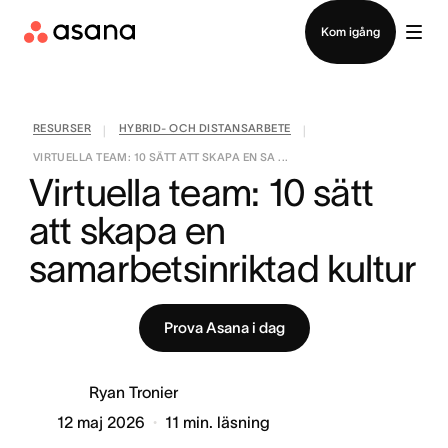
Kontakta försäljning
Kom igång
RESURSER
HYBRID- OCH DISTANSARBETE
|
|
VIRTUELLA TEAM: 10 SÄTT ATT SKAPA EN SA ...
Virtuella team: 10 sätt 
att skapa en 
samarbetsinriktad kultur
Prova Asana i dag
Ryan Tronier
12 maj 2026
11
min. läsning