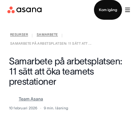
Kontakta försäljning
Kom igång
RESURSER
SAMARBETE
|
|
SAMARBETE PÅ ARBETSPLATSEN: 11 SÄTT ATT ...
Samarbete på arbetsplatsen:
11 sätt att öka teamets
prestationer
Team Asana
10 februari 2026
9
min. läsning