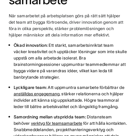
När samarbetet på arbetsplatsen görs på rätt sätt hjälper
det team att bygga förtroende, driver innovation genom att
föra in olika perspektiv, stärker problemlösningen och
hjälper människor att dela information mer effektivt.
Ökad innovation:
Ett starkt, samarbetsinriktat team
väcker kreativitet och upptäcker lösningar som inte skulle
uppstå om alla arbetade isolerat. Bra
brainstormingsessioner uppmuntrar teammedlemmar att
bygga vidare på varandras idéer, vilket kan leda till
banbrytande strategier.
Lyckligare team:
Att uppmuntra samarbete förbättrar de
anställdas engagemang
, stärker relationerna och hjälper
individer att känna sig uppskattade. Högre teammoral
leder till bättre arbetskvalitet och långsiktig framgång.
Samordning mellan utspridda team:
Distansteam
behöver
verktyg för teamsamarbete
för att hålla kontakten.
Snabbmeddelanden, projekthanteringsverktyg och