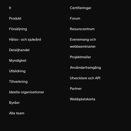
It
Certifieringar
Produkt
Forum
Försäljning
Resurscentrum
Hälso- och sjukvård
Evenemang och
webbseminarier
Detaljhandel
Projektmallar
Myndighet
Användarframgång
Utbildning
Utvecklare och API
Tillverkning
Partner
Ideella organisationer
Webbplatskarta
Byråer
Alla team