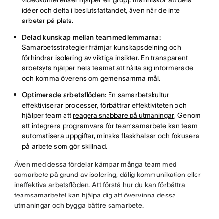
videokonferenser hjälper en grupp människor att dela
idéer och delta i beslutsfattandet, även när de inte
arbetar på plats.
Delad kunskap mellan teammedlemmarna:
Samarbetsstrategier främjar kunskapsdelning och
förhindrar isolering av viktiga insikter. En transparent
arbetsyta hjälper hela teamet att hålla sig informerade
och komma överens om gemensamma mål.
Optimerade arbetsflöden:
En samarbetskultur
effektiviserar processer, förbättrar effektiviteten och
hjälper team att
reagera snabbare på utmaningar
. Genom
att integrera programvara för teamsamarbete kan team
automatisera uppgifter, minska flaskhalsar och fokusera
på arbete som gör skillnad.
Även med dessa fördelar kämpar många team med
samarbete på grund av isolering, dålig kommunikation eller
ineffektiva arbetsflöden. Att förstå hur du kan förbättra
teamsamarbetet kan hjälpa dig att övervinna dessa
utmaningar och bygga bättre samarbete.