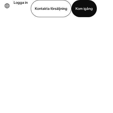
Logga in
Kontakta försäljning
Kom igång
Visa demo
Ladda ned app