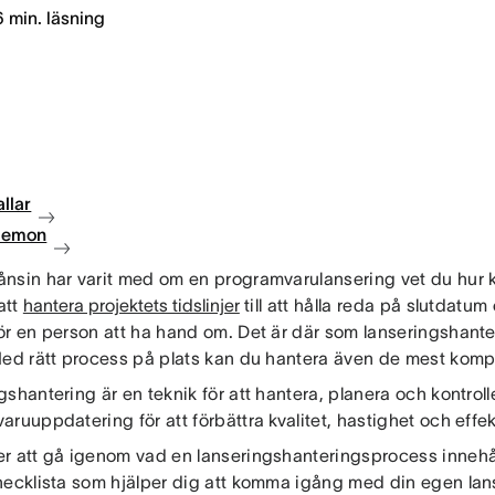
6
min. läsning
llar
 demon
nsin har varit med om en programvarulansering vet du hur 
 att
hantera projektets tidslinjer
till att hålla reda på slutdatu
ör en person att ha hand om. Det är där som lanseringshante
Med rätt process på plats kan du hantera även de mest komp
shantering är en teknik för att hantera, planera och kontroll
ruuppdatering för att förbättra kvalitet, hastighet och effek
r att gå igenom vad en lanseringshanteringsprocess innehåll
hecklista som hjälper dig att komma igång med din egen lan