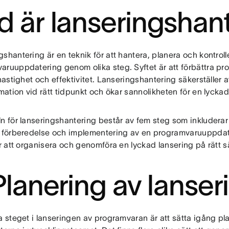
d är lanseringshan
shantering är en teknik för att hantera, planera och kontroll
aruuppdatering genom olika steg. Syftet är att förbättra p
 hastighet och effektivitet. Lanseringshantering säkerställer
rmation vid rätt tidpunkt och ökar sannolikheten för en lycka
n för lanseringshantering består av fem steg som inkluderar 
, förberedelse och implementering av en programvaruuppdate
ör att organisera och genomföra en lyckad lansering på rätt s
 Planering av lanser
ta steget i lanseringen av programvaran är att sätta igång p