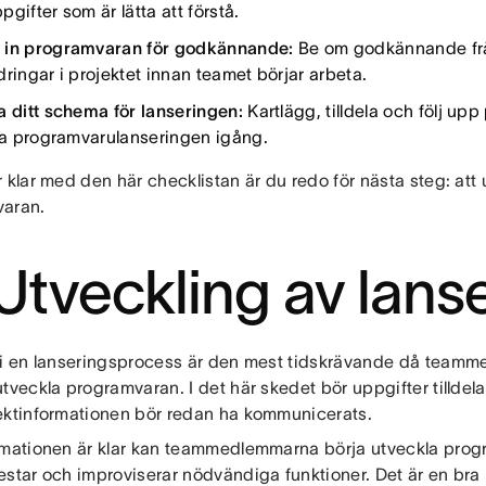
gifter som är lätta att förstå.
in programvaran för godkännande:
Be om godkännande frå
dringar i projektet innan teamet börjar arbeta.
a ditt schema för lanseringen:
Kartlägg, tilldela och följ upp
lla programvarulanseringen igång.
 klar med den här checklistan är du redo för nästa steg: att 
varan.
 Utveckling av lans
 i en lanseringsprocess är den mest tidskrävande då teamm
tveckla programvaran. I det här skedet bör uppgifter tilldelas
ektinformationen bör redan ha kommunicerats.
rmationen är klar kan teammedlemmarna börja utveckla prog
star och improviserar nödvändiga funktioner. Det är en bra 