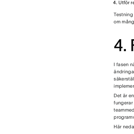
Utför r
Testning 
om mång
4.
I fasen 
ändringa
säkerstäl
impleme
Det är en 
fungerar
teammedl
program
Här neda