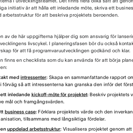
terna i utvecklingsteamet. Det finns flera olika sätt att geno
ga initiativ är att hålla ett inledande möte, skriva ett busi
 arbetsstruktur för att beskriva projektets beroenden.
n av de här uppgifterna hjälper dig som ansvarig för lanseri
vecklingens livscykel. I planeringsfasen bör du också kont
rskap för att få programvaruutvecklingen godkänd och klar.
n finns en checklista som du kan använda för att börja plan
gen:
ntakt med
intressenter
:
Skapa en sammanfattande rapport om 
i förväg så att intressenterna kan granska den inför det förs
ett inledande
kickoff-möte för projektet
:
Beskriv projektets v
ive mål och framgångsvärden.
ett
business case
:
Förklara projektets värde och den inverka
ganisation, tillsammans med långsiktiga fördelar.
 en
uppdelad arbetsstruktur
:
Visualisera projektet genom at