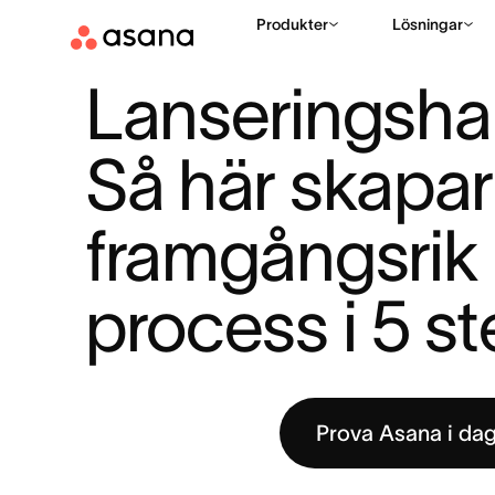
Produkter
Lösningar
RESURSER
AGIL
LANSERINGSHANTERING: SÅ HÄR SKAPAR
|
|
Lanseringshan
Så här skapar
framgångsrik 
process i 5 s
Prova Asana i da