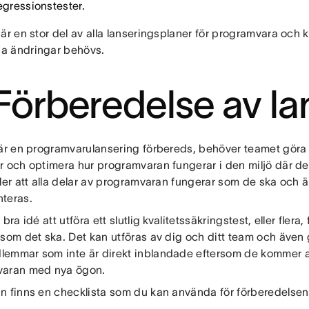
egressionstester.
är en stor del av alla lanseringsplaner för programvara och
a ändringar behövs.
 Förberedelse av la
när en programvarulansering förbereds, behöver teamet göra
r och optimera hur programvaran fungerar i den miljö där de
ler att alla delar av programvaran fungerar som de ska och ä
nteras.
bra idé att utföra ett slutlig kvalitetssäkringstest, eller flera, för
 som det ska. Det kan utföras av dig och ditt team och även
emmar som inte är direkt inblandade eftersom de kommer a
varan med nya ögon.
n finns en checklista som du kan använda för förberedelsen 