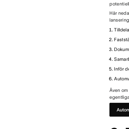
potentiel
Här neda
lanserin
Tilldel
Fastst
Dokume
Samarb
Inför d
Automa
Även om 
egentlig
Autom