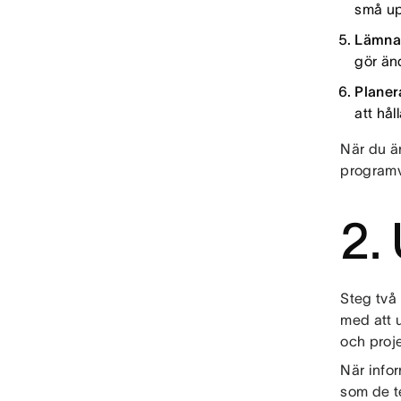
små upp
Lämna 
gör än
Planer
att hå
När du är
program
2.
Steg två
med att u
och proj
När info
som de te