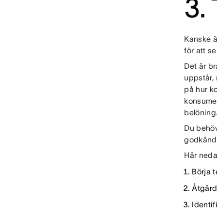
3.
Kanske ä
för att s
Det är b
uppstår, 
på hur k
konsumen
belöning
Du behöve
godkända 
Här neda
Börja 
Åtgärd
Identi