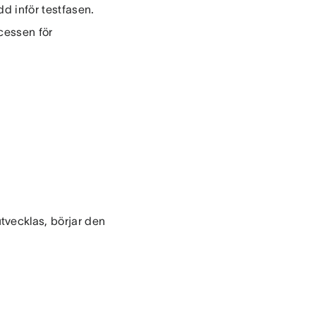
edd inför testfasen.
cessen för
vecklas, börjar den