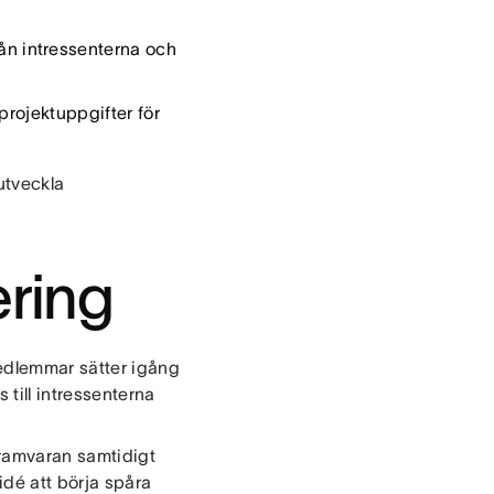
n intressenterna och
 projektuppgifter för
utveckla
ering
edlemmar sätter igång
 till intressenterna
ramvaran samtidigt
idé att börja spåra