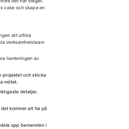
mföra det här steget,
ness case och skapa en
ngen att utföra
akta verksamhetsteam
era hanteringen av
projektet och skicka
ta mötet.
iktigaste detaljer,
n det kommer att ha på
t dela upp beroenden i