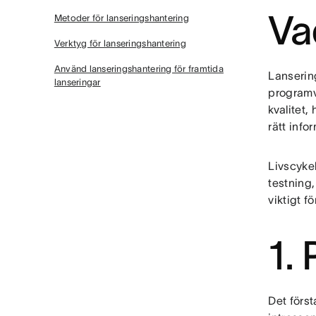
Va
Metoder för lanseringshantering
Verktyg för lanseringshantering
Använd lanseringshantering för framtida
Lansering
lanseringar
programv
kvalitet,
rätt info
Livscykel
testning
viktigt f
1.
Det förs