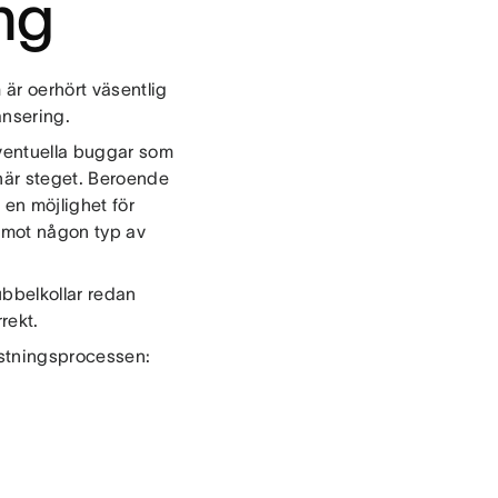
ing
är oerhört väsentlig
lansering.
eventuella buggar som
 här steget. Beroende
en möjlighet för
e mot någon typ av
ubbelkollar redan
rrekt.
estningsprocessen: