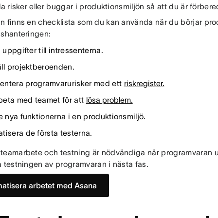
la risker eller buggar i produktionsmiljön så att du är förber
n finns en checklista som du kan använda när du börjar pro
gshanteringen:
a uppgifter till intressenterna.
äll projektberoenden.
ntera programvarurisker med ett
riskregister.
eta med teamet för att
lösa problem.
e nya funktionerna i en produktionsmiljö.
tisera de första testerna.
teamarbete och testning är nödvändiga när programvaran ut
a testningen av programvaran i nästa fas.
atisera arbetet med Asana