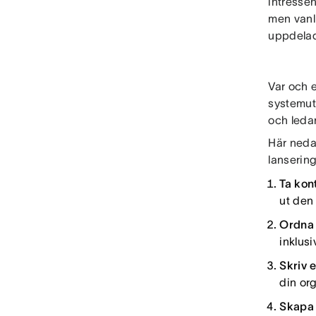
intressen
men vanli
uppdelad
Var och e
systemut
och leda
Här neda
lanserin
Ta ko
ut den 
Ordna 
inklus
Skriv 
din or
Skapa