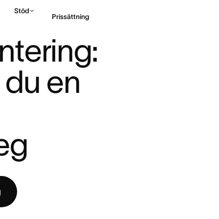
Stöd
Prissättning
 DU E ...
tering: 
Kontakta försäljning
 du en 
teg
g