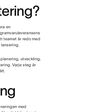
tering?
era en
rogramvaruleveransens
 att teamet är redo med
d lansering.
planering, utveckling,
ring. Varje steg är
ätt.
ing
laneringen med