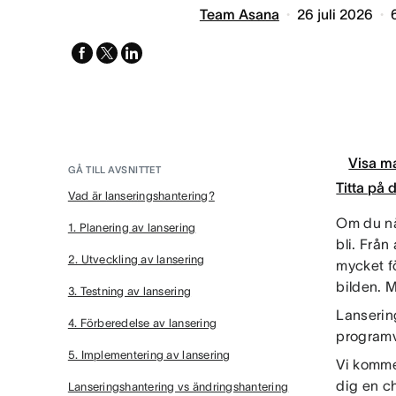
Team Asana
26 juli 2026
facebook
x-
linkedin
twitter
Visa ma
GÅ TILL AVSNITTET
Titta på
Vad är lanseringshantering?
Om du nå
1. Planering av lansering
bli. Från
2. Utveckling av lansering
mycket f
bilden. 
3. Testning av lansering
Lansering
4. Förberedelse av lansering
programva
5. Implementering av lansering
Vi komme
dig en c
Lanseringshantering vs ändringshantering