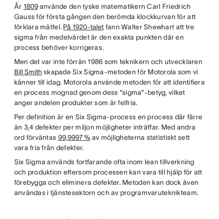
År
1809
använde den tyske matematikern Carl Friedrich
Gauss för första gången den berömda klockkurvan för att
förklara mätfel.
På 1920-talet
fann Walter Shewhart att tre
sigma från medelvärdet är den exakta punkten där en
process behöver korrigeras.
Men det var inte förrän 1986 som teknikern och utvecklaren
Bill Smith
skapade Six Sigma-metoden för Motorola som vi
känner till idag. Motorola använde metoden för att identifiera
en process mognad genom dess "sigma"-betyg, vilket
anger andelen produkter som är felfria.
Per definition är en Six Sigma-process en process där färre
än 3,4 defekter per miljon möjligheter inträffar. Med andra
ord förväntas
99,9997 %
av möjligheterna statistiskt sett
vara fria från defekter.
Six Sigma används fortfarande ofta inom lean tillverkning
och produktion eftersom processen kan vara till hjälp för att
förebygga och eliminera defekter. Metoden kan dock även
användas i tjänstesektorn och av programvaruteknikteam.