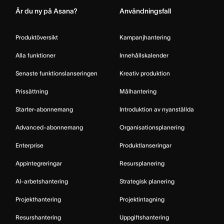
Är du ny på Asana?
Användningsfall
Produktöversikt
Kampanjhantering
Alla funktioner
Innehållskalender
Senaste funktionslanseringen
Kreativ produktion
Prissättning
Målhantering
Starter-abonnemang
Introduktion av nyanställda
Advanced-abonnemang
Organisationsplanering
Enterprise
Produktlanseringar
Appintegreringar
Resursplanering
AI-arbetshantering
Strategisk planering
Projekthantering
Projektintagning
Resurshantering
Uppgiftshantering