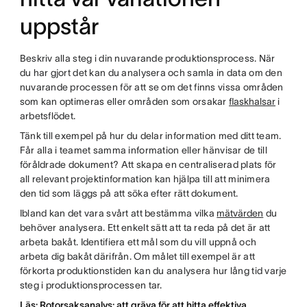
uppstår
Beskriv alla steg i din nuvarande produktionsprocess. När
du har gjort det kan du analysera och samla in data om den
nuvarande processen för att se om det finns vissa områden
som kan optimeras eller områden som orsakar
flaskhalsar
i
arbetsflödet.
Tänk till exempel på hur du delar information med ditt team.
Får alla i teamet samma information eller hänvisar de till
föråldrade dokument? Att skapa en centraliserad plats för
all relevant projektinformation kan hjälpa till att minimera
den tid som läggs på att söka efter rätt dokument.
Ibland kan det vara svårt att bestämma vilka
mätvärden
du
behöver analysera. Ett enkelt sätt att ta reda på det är att
arbeta bakåt. Identifiera ett mål som du vill uppnå och
arbeta dig bakåt därifrån. Om målet till exempel är att
förkorta produktionstiden kan du analysera hur lång tid varje
steg i produktionsprocessen tar.
Läs: Rotorsaksanalys: att gräva för att hitta effektiva