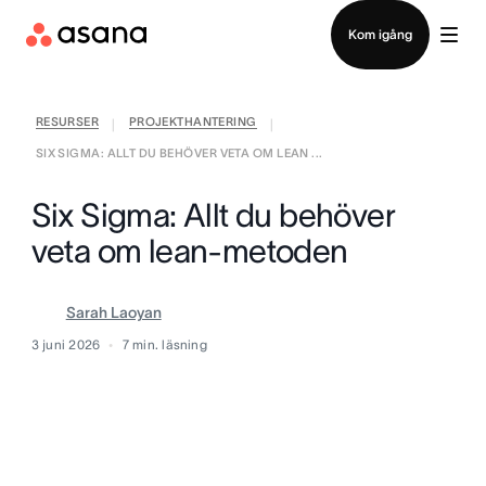
Kontakta försäljning
Kom igång
RESURSER
PROJEKTHANTERING
|
|
SIX SIGMA: ALLT DU BEHÖVER VETA OM LEAN ...
Six Sigma: Allt du behöver
veta om lean-metoden
Sarah Laoyan
3 juni 2026
7
min. läsning