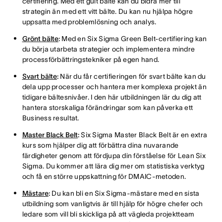
certifiering. Med ett gult bälte kan du bidra mer till
strategin än med ett vitt bälte. Du kan nu hjälpa högre
uppsatta med problemlösning och analys.
Grönt bälte
:
Med en Six Sigma Green Belt-certifiering kan
du börja utarbeta strategier och implementera mindre
processförbättringstekniker på egen hand.
Svart bälte
:
När du får certifieringen för svart bälte kan du
dela upp processer och hantera mer komplexa projekt än
tidigare bältesnivåer. I den här utbildningen lär du dig att
hantera storskaliga förändringar som kan påverka ett
Business resultat.
Master Black Belt
:
Six Sigma Master Black Belt är en extra
kurs som hjälper dig att förbättra dina nuvarande
färdigheter genom att fördjupa din förståelse för Lean Six
Sigma. Du kommer att lära dig mer om statistiska verktyg
och få en större uppskattning för DMAIC-metoden.
Mästare
:
Du kan bli en Six Sigma-mästare med en sista
utbildning som vanligtvis är till hjälp för högre chefer och
ledare som vill bli skickliga på att vägleda projektteam