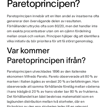
Paretoprincipen?
Paretoprincipen innebär att en liten andel av insatserna ofta
genererar den övervägande delen av resultaten.
Förhållandet uttrycks ofta som 80/20, men det handlar inte
om exakta procentsatser utan om en ojämn fördelning
mellan orsak och verkan. Principen hjälper dig att identifiera
vilka initiativ du bör prioritera för att få störst genomslag.
Var kommer
Paretoprincipen ifrån?
Paretoprincipen utvecklades 1896 av den italienske
ekonomen Vilfredo Pareto. Pareto observerade att 80 % av
marken i Italien ägdes av endast 20 % av befolkningen. Han
observerade att samma förhållande förelåg mellan växterna
i hans trädgård: 20 % av hans växter bar 80 % av frukterna.
Det förhållandet kan bäst beskrivas matematiskt som en
lagbunden distribution mellan två storheter, där en
förändring av den ena storheten leder till en relevant