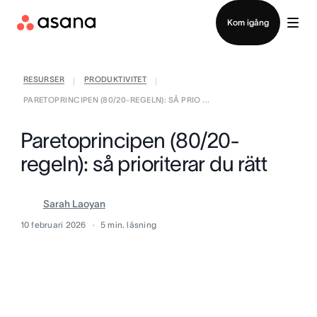
Kontakta försäljning
Kom igång
RESURSER
PRODUKTIVITET
|
|
PARETOPRINCIPEN (80/20-REGELN): SÅ PRIO ...
Paretoprincipen (80/20-
regeln): så prioriterar du rätt
Sarah Laoyan
10 februari 2026
5
min. läsning