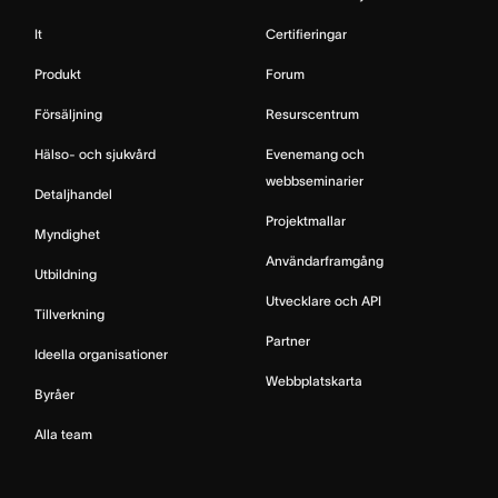
It
Certifieringar
Produkt
Forum
Försäljning
Resurscentrum
Hälso- och sjukvård
Evenemang och
webbseminarier
Detaljhandel
Projektmallar
Myndighet
Användarframgång
Utbildning
Utvecklare och API
Tillverkning
Partner
Ideella organisationer
Webbplatskarta
Byråer
Alla team