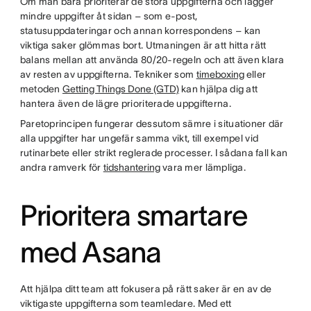
Om man bara prioriterar de stora uppgifterna och lägger
mindre uppgifter åt sidan – som e-post,
statusuppdateringar och annan korrespondens – kan
viktiga saker glömmas bort. Utmaningen är att hitta rätt
balans mellan att använda 80/20-regeln och att även klara
av resten av uppgifterna. Tekniker som
timeboxing
eller
metoden
Getting Things Done (GTD)
kan hjälpa dig att
hantera även de lägre prioriterade uppgifterna.
Paretoprincipen fungerar dessutom sämre i situationer där
alla uppgifter har ungefär samma vikt, till exempel vid
rutinarbete eller strikt reglerade processer. I sådana fall kan
andra ramverk för
tidshantering
vara mer lämpliga.
Prioritera smartare
med Asana
Att hjälpa ditt team att fokusera på rätt saker är en av de
viktigaste uppgifterna som teamledare. Med ett