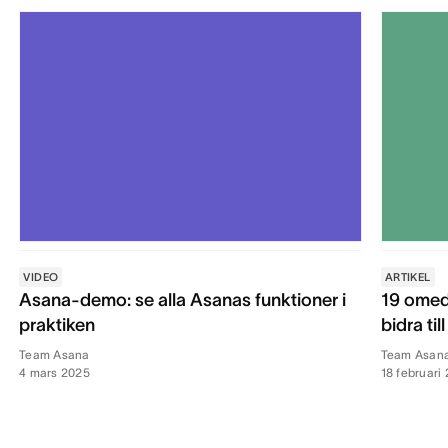
VIDEO
ARTIKEL
Asana-demo: se alla Asanas funktioner i
19 omed
praktiken
bidra til
Team Asana
Team Asan
4 mars 2025
18 februari