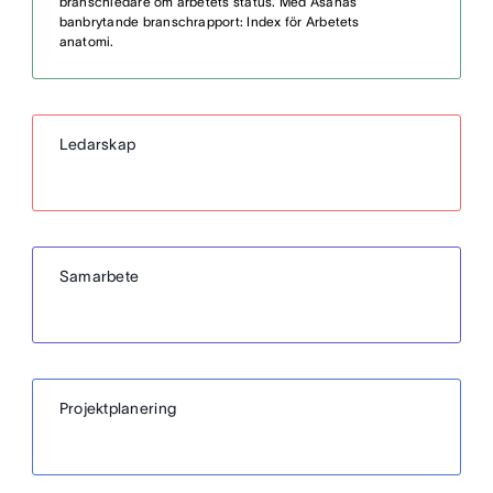
branschledare om arbetets status. Med Asanas
banbrytande branschrapport: Index för Arbetets
anatomi.
Ledarskap
Samarbete
Projektplanering