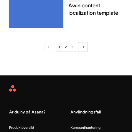
Awin content
localization template
1
2
3
Asana
Home
Är du ny på Asana?
Användningsfall
Produktöversikt
Kampanjhantering