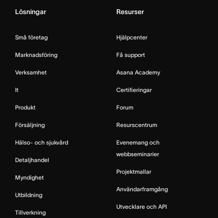
Lösningar
Resurser
Små företag
Hjälpcenter
Marknadsföring
Få support
Verksamhet
Asana Academy
It
Certifieringar
Produkt
Forum
Försäljning
Resurscentrum
Hälso- och sjukvård
Evenemang och
webbseminarier
Detaljhandel
Projektmallar
Myndighet
Användarframgång
Utbildning
Utvecklare och API
Tillverkning