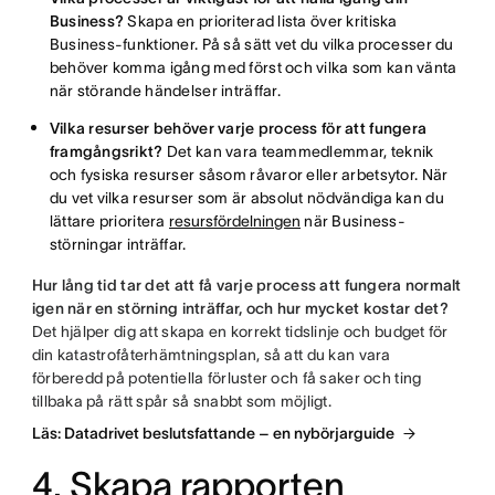
Business?
Skapa en prioriterad lista över kritiska
Business-funktioner. På så sätt vet du vilka processer du
behöver komma igång med först och vilka som kan vänta
när störande händelser inträffar.
Vilka resurser behöver varje process för att fungera
framgångsrikt?
Det kan vara teammedlemmar, teknik
och fysiska resurser såsom råvaror eller arbetsytor. När
du vet vilka resurser som är absolut nödvändiga kan du
lättare prioritera
resursfördelningen
när Business-
störningar inträffar.
Hur lång tid tar det att få varje process att fungera normalt
igen när en störning inträffar, och hur mycket kostar det?
Det hjälper dig att skapa en korrekt tidslinje och budget för
din katastrofåterhämtningsplan, så att du kan vara
förberedd på potentiella förluster och få saker och ting
tillbaka på rätt spår så snabbt som möjligt.
Läs: Datadrivet beslutsfattande – en nybörjarguide
4. Skapa rapporten