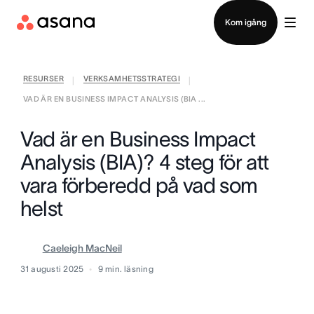
Kontakta försäljning
Kom igång
RESURSER
VERKSAMHETSSTRATEGI
|
|
VAD ÄR EN BUSINESS IMPACT ANALYSIS (BIA ...
Vad är en Business Impact
Analysis (BIA)? 4 steg för att
vara förberedd på vad som
helst
Caeleigh MacNeil
31 augusti 2025
9
min. läsning