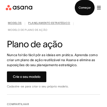
Falar com Vendas
Começar
MODELOS
PLANEJAMENTO ESTRATÉGICO
|
|
MODELO DE PLANO DE AÇÃO
Plano de ação
Nunca foi tão fácil pôr as ideias em prática. Aprenda como
criar um plano de ação reutilizável na Asana e elimine as
suposições do seu planejamento estratégico.
Crie o seu modelo
Cadastre-se para criar o seu próprio modelo.
COMPARTILHAR