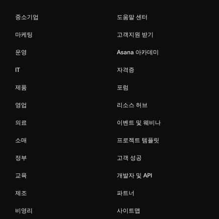
중소기업
도움말 센터
마케팅
고객지원 받기
운영
Asana 아카데미
IT
자격증
제품
포럼
영업
리소스 허브
의료
이벤트 및 웨비나
소매
프로젝트 템플릿
정부
고객 성공
교육
개발자 및 API
제조
파트너
비영리
사이트맵