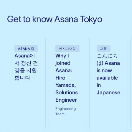
Get to know Asana Tokyo
ASANA 팀
엔지니어링
제품
Asana에
Why I
こんにち
서 정신 건
joined
は! Asana
강을 지원
Asana:
is now
합니다
Hiro
available
Yamada,
in
Solutions
Japanese
Engineer
Engineering
Team