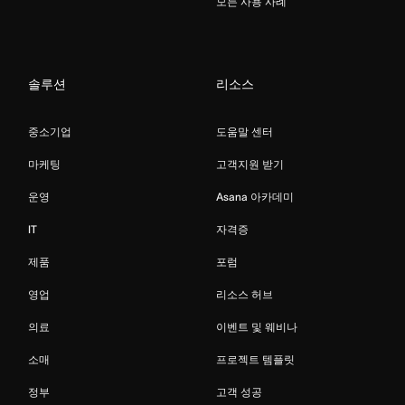
모든 사용 사례
솔루션
리소스
중소기업
도움말 센터
마케팅
고객지원 받기
운영
Asana 아카데미
IT
자격증
제품
포럼
영업
리소스 허브
의료
이벤트 및 웨비나
소매
프로젝트 템플릿
정부
고객 성공