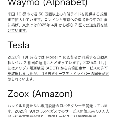
Waymo (Alphabet)
米国 10 都市で
週 50 万回以上の有償ライド
を提供する規模
まで拡大しています。ロンドンと東京への進出を今年の計画
に掲げ、東京では
2025年 4月 から都心 7 区で公道走行を続
けています
。
Tesla
2026年 1月 時点では Model Y に監督者が同乗する自動運
転レベル 2 相当の運用にとどまっています。2025年 11月
には
アリゾナ州運輸局 (ADOT) から有償配車サービスの許可
を取得しましたが、引き続きセーフティドライバーの同乗が求
められています
。
Zoox (Amazon)
ハンドルを持たない専用設計のロボタクシーを開発していま
す。2025年 9月のラスベガスでのサービス開始以来
50 万人
以上に乗車実績があり
、有償サービスには米運輸当局