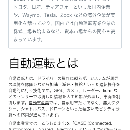
トヨタ、日産、ティアフォーといった国内企業
や、Waymo、Tesla、Zoox などの海外企業が実
用化を競っており、国内では自動運転専業企業の
株式上場も始まるなど、資本市場からの関心も高
まっています。
自動運転とは
自動運転とは、ドライバーの操作に頼らず、システムが周囲
の環境を認識しながら加速・減速・操舵といった運転操作を
自動的に行う技術です。GPS、カメラ、レーダー、lidar な
どのセンサーで取得した情報を人工知能が処理し、車両を制
御します。
自動車産業
では、自家用車だけでなく、無人タク
シー、シャトルバス、ドローンといった幅広いモビリティ分
野への応用が進んでいます。
自動車業界では、こうした変化を「
CASE (Connected、
Autonomous、Shared、Electric)
」という 4 つのキーワー