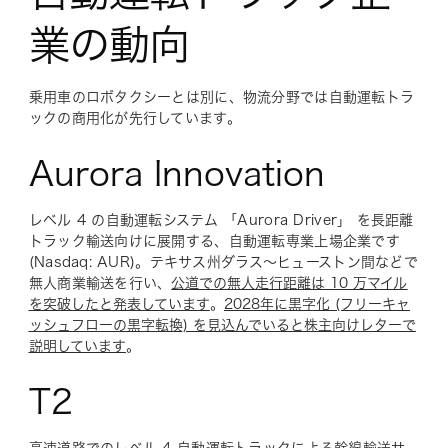
業の動向
乗用車のロボタクシーとは別に、物流分野では自動運転トラ
ックの商用化が先行しています。
Aurora Innovation
レベル 4 の自動運転システム 「Aurora Driver」 を長距離
トラック輸送向けに展開する、自動運転専業上場企業です
(Nasdaq: AUR)。テキサス州ダラス〜ヒューストン間などで
無人商業輸送を行い、
公道での無人走行距離は 10 万マイル
を突破したと発表しています
。
2028年に黒字化 (フリーキャ
ッシュフローの黒字転換) を見込んでいると株主向けレターで
説明しています
。
T2