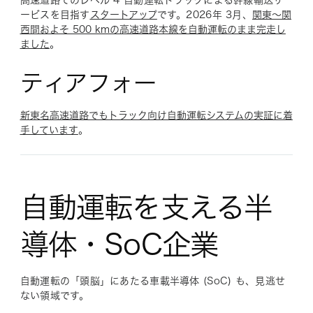
高速道路でのレベル 4 自動運転トラックによる幹線輸送サ
ービスを目指す
スタートアップ
です。2026年 3月、
関東〜関
西間およそ 500 kmの高速道路本線を自動運転のまま完走し
ました
。
ティアフォー
新東名高速道路でもトラック向け自動運転システムの実証に着
手しています
。
自動運転を支える半
導体・SoC企業
自動運転の「頭脳」にあたる車載半導体 (SoC) も、見逃せ
ない領域です。