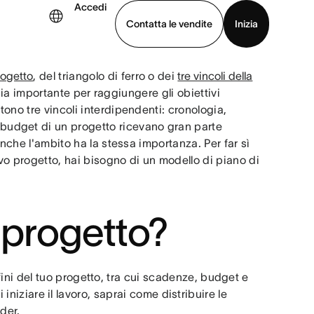
Accedi
Contatta le vendite
Inizia
rogetto
, del triangolo di ferro o dei
tre vincoli della
uarda la demo
Scarica l’app
sia importante per raggiungere gli obiettivi
ono tre vincoli interdipendenti: cronologia,
l budget di un progetto ricevano gran parte
nche l'ambito ha la stessa importanza. Per far sì
vo progetto, hai bisogno di un modello di piano di
 progetto?
ni del tuo progetto, tra cui scadenze, budget e
iniziare il lavoro, saprai come distribuire le
lder.