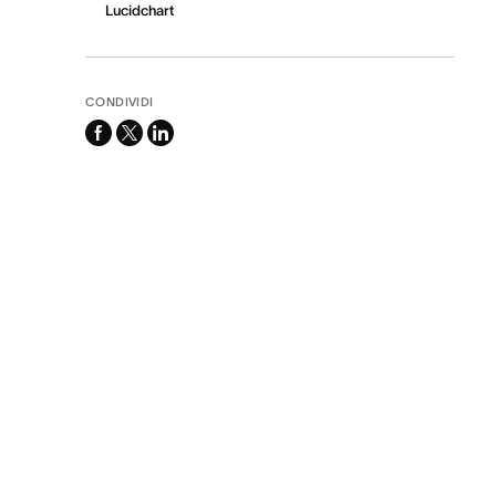
Lucidchart
CONDIVIDI
facebook
x-
linkedin
twitter