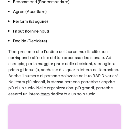
R
ecommend (Raccomandare)
A
gree (Accettare)
P
erform (Eseguire)
I nput (fornire
input)
D
ecide (Decidere)
Tieni presente che l'ordine dell'acronimo di solito non
corrisponde all'ordine del tuo processo decisionale. Ad
esempio, per la maggior parte delle decisioni, raccoglierai
prima gli input (I), anche se è la quarta lettera dell’acronimo.
Anche il numero di persone coinvolte nel tuo RAPID varierà.
Nei team più piccoli, la stessa persona potrebbe ricoprire
più di un ruolo. Nelle organizzazioni più grandi, potrebbe
esserci un intero
team
dedicato a un solo ruolo.