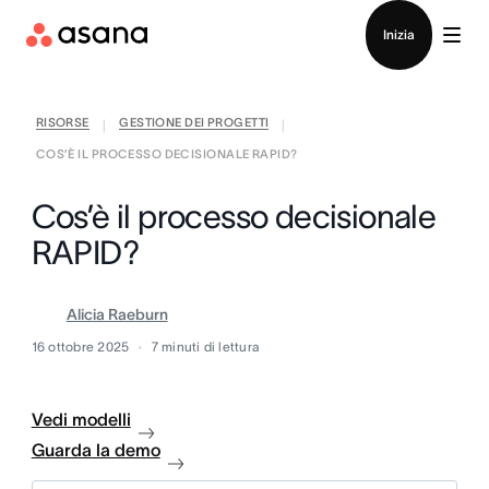
Contatta le vendite
Inizia
RISORSE
GESTIONE DEI PROGETTI
|
|
COS’È IL PROCESSO DECISIONALE RAPID?
Cos’è il processo decisionale
RAPID?
Alicia Raeburn
16 ottobre 2025
7
minuti di lettura
Vedi modelli
Guarda la demo