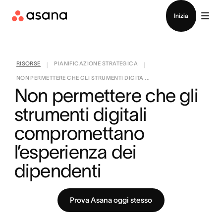
Contatta le vendite
Inizia
RISORSE
PIANIFICAZIONE STRATEGICA
|
|
NON PERMETTERE CHE GLI STRUMENTI DIGITA ...
Non permettere che gli 
strumenti digitali 
compromettano 
l’esperienza dei 
dipendenti
Prova Asana oggi stesso