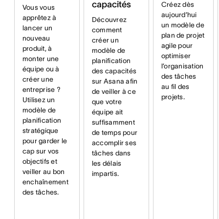
capacités
Créez dès
Vous vous
aujourd’hui
apprêtez à
Découvrez
un modèle de
lancer un
comment
plan de projet
nouveau
créer un
agile pour
produit, à
modèle de
optimiser
monter une
planification
l’organisation
équipe ou à
des capacités
des tâches
créer une
sur Asana afin
au fil des
entreprise ?
de veiller à ce
projets.
Utilisez un
que votre
modèle de
équipe ait
planification
suffisamment
stratégique
de temps pour
pour garder le
accomplir ses
cap sur vos
tâches dans
objectifs et
les délais
veiller au bon
impartis.
enchaînement
des tâches.