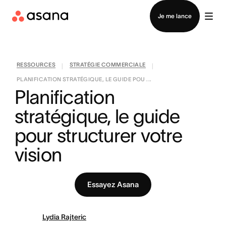
Contacter le service commercial
Je me lance
RESSOURCES
STRATÉGIE COMMERCIALE
|
|
PLANIFICATION STRATÉGIQUE, LE GUIDE POU ...
Planification 
stratégique, le guide 
pour structurer votre 
vision
Essayez Asana
Lydia Rajteric