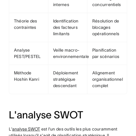
internes
concurrentiels
Théorie des
Identification
Résolution de
contraintes
des facteurs
blocages
limitants
opérationnels
Analyse
Veille macro-
Planification
PEST/PESTEL
environnementale
par scénarios
Méthode
Déploiement
Alignement
Hoshin Kanri
stratégique
organisationnel
descendant
complet
L'analyse SWOT
L'
analyse SWOT
est l'un des outils les plus couramment
utilisés lorsqu'il s'agit de planification stratégique. Il