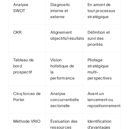
Analyse
Diagnostic
En amont de
SWOT
interne et
tout processus
externe
stratégique
OKR
Alignement
Définition et
objectifs/résultats
suivi des
priorités
Tableau de
Vision
Pilotage
bord
holistique de
stratégique
prospectif
la
multi-
performance
perspectives
Cinq forces de
Analyse
Avant un
Porter
concurrentielle
lancement ou
sectorielle
repositionnement
Méthode VRIO
Évaluation des
Identification
ressources
d'avantages