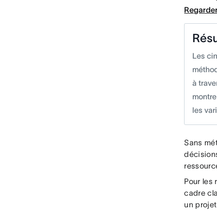
Regarder
Rés
Les cin
méthod
à trave
montre
les var
Sans méth
décisions
ressourc
Pour les 
cadre cla
un projet