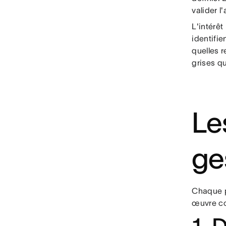
valider l
L'intérêt
identifie
quelles r
grises qu
Le
ge
Chaque p
œuvre co