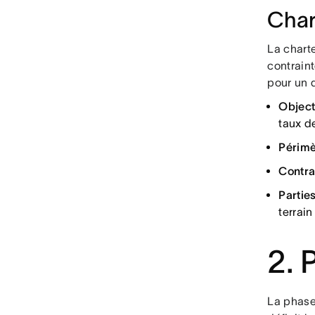
Char
La charte
contraint
pour un 
Objecti
taux d
Périmè
Contra
Partie
terrain
2. 
La phase 