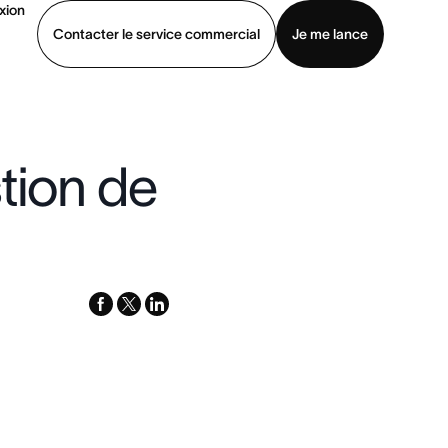
xion
Contacter le service commercial
Je me lance
ommercial
Voir une démo
Télécharger l’application
tion de
facebook
x-
linkedin
twitter