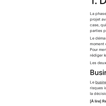
1. 
La phase 
projet av
case, qui
parties p
Le démarr
moment d'
Pour men
rédiger 
Les deux 
Busi
Le
busin
risques i
la décis
[À lire] 