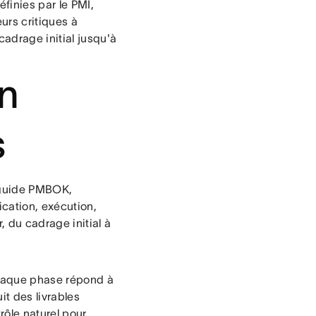
éfinies par le PMI,
urs critiques à
adrage initial jusqu'à
un
s
e guide PMBOK,
ication, exécution,
, du cadrage initial à
haque phase répond à
t des livrables
rôle naturel pour