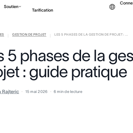
Conne
Soutien
Tarification
ES
GESTION DE PROJET
LES 5 PHASES DE LA GESTION DE PROJET : ...
Contacter le service c
|
|
s 5 phases de la ges
jet : guide pratique
a Rajteric
15 mai 2026
6
min de lecture