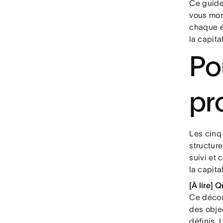
Ce guide 
vous mon
chaque é
la capital
Po
pr
Les cinq
structure
suivi et 
la capital
[À lire] 
Ce déco
des obje
définis. 