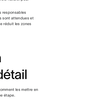
Les responsables
ns sont attendues et
e réduit les zones
a
étail
 comment les mettre en
ue étape.