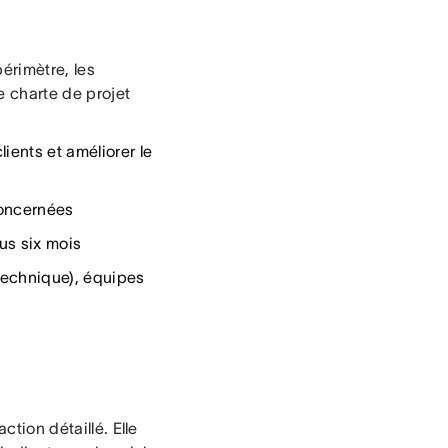
périmètre, les
e charte de projet
ents et améliorer le
concernées
us six mois
technique), équipes
ction détaillé. Elle