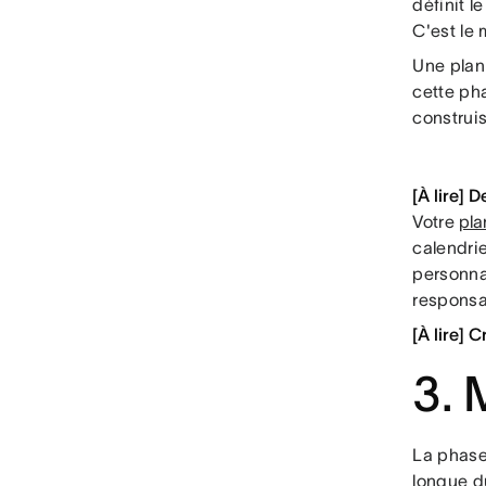
définit l
C'est le 
Une plani
cette ph
construis
[À lire] 
Votre
pla
calendri
personna
responsab
[À lire] 
3. 
La phase 
longue du