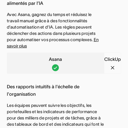
s
é
t
n
alimentés par l’IA
a
k
t
n
i
c
,
U
Avec Asana, gagnez du temps et réduisez le
i
’
o
t
travail manuel grâce à des fonctionnalités
C
p
n
e
n
i
d’automatisation et d’IA. Les règles peuvent
e
,
c
x
déclencher des actions dans plusieurs projets
n
o
t
C
pour automatiser vos processus complexes.
En
l
i
a
n
savoir plus
t
e
u
s
l
n
e
t
s
t
i
a
Asana
ClickUp
f
t
e
e
t
l
A
C
o
e
p
é
i
s
l
n
f
a
e
t
a
i
c
o
Des rapports intuitifs à l'échelle de
s
s
é
n
c
l'organisation
t
n
t
e
a
k
i
c
Les équipes peuvent suivre les objectifs, les
i
s
,
U
o
t
portefeuilles et les indicateurs de performance
n
t
C
p
pour des milliers de projets et de tâches, grâce à
n
i
c
i
e
,
des tableaux de bord et des indicateurs qui font le
n
o