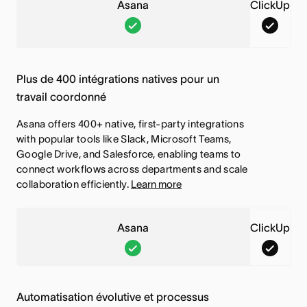
e
t
Asana
ClickUp
i
a
f
t
A
C
t
l
o
e
s
l
é
i
n
f
a
i
e
t
c
o
Plus de 400 intégrations natives pour un
n
c
s
é
travail coordonné
t
n
a
k
t
e
i
c
,
U
Asana offers 400+ native, first-party integrations
i
s
o
t
C
p
with popular tools like Slack, Microsoft Teams,
n
t
Google Drive, and Salesforce, enabling teams to
n
i
e
,
c
i
connect workflows across departments and scale
n
o
t
C
l
n
collaboration efficiently.
Learn more
a
n
t
e
u
c
l
n
e
t
s
l
Asana
ClickUp
i
a
f
t
e
u
A
C
t
l
o
e
s
s
l
é
i
n
f
e
a
i
e
t
c
o
Automatisation évolutive et processus
n
c