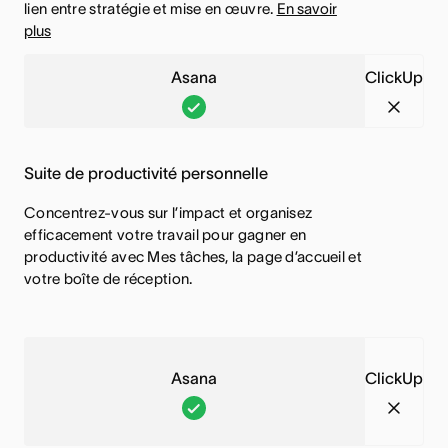
l
n
lien entre stratégie et mise en œuvre.
En savoir
t
C
a
n
plus
u
c
t
e
l
n
s
l
e
t
Asana
ClickUp
i
a
e
u
f
t
A
C
t
l
s
o
e
s
l
é
i
e
n
f
a
i
e
t
Suite de productivité personnelle
c
o
n
c
s
é
t
n
Concentrez-vous sur l’impact et organisez
a
k
t
e
i
c
efficacement votre travail pour gagner en
,
U
i
s
productivité avec Mes tâches, la page d’accueil et
o
t
C
p
n
t
votre boîte de réception.
n
i
e
,
c
i
n
o
t
C
l
n
a
n
t
e
u
c
l
n
Asana
ClickUp
e
t
s
l
i
a
A
C
f
t
e
u
t
l
s
l
o
e
s