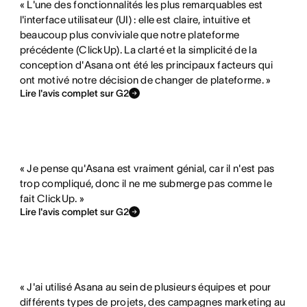
« L'une des fonctionnalités les plus remarquables est
n
i
n
e
l'interface utilisateur (UI) : elle est claire, intuitive et
n
o
c
x
beaucoup plus conviviale que notre plateforme
a
n
précédente (ClickUp). La clarté et la simplicité de la
l
i
conception d'Asana ont été les principaux facteurs qui
l
n
u
s
ont motivé notre décision de changer de plateforme. »
i
a
s
t
Lire l'avis complet sur G2
t
l
e
e
é
i
p
e
t
a
s
é
s
« Je pense qu'Asana est vraiment génial, car il n'est pas
t
n
trop compliqué, donc il ne me submerge pas comme le
fait ClickUp. »
i
’
Lire l'avis complet sur G2
n
e
c
x
l
i
u
s
« J'ai utilisé Asana au sein de plusieurs équipes et pour
s
t
différents types de projets, des campagnes marketing au