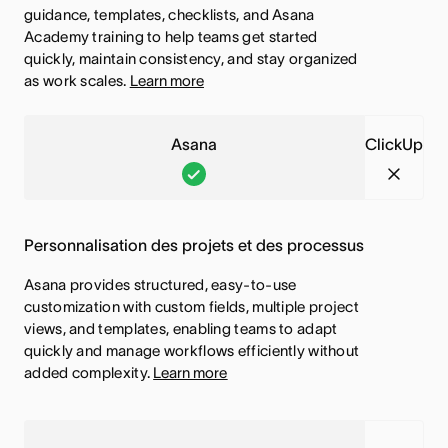
C
p
guidance, templates, checklists, and Asana
Academy training to help teams get started
e
,
quickly, maintain consistency, and stay organized
t
C
as work scales.
Learn more
t
e
e
t
Asana
ClickUp
f
t
A
C
o
e
s
l
n
f
a
i
c
o
Personnalisation des projets et des processus
n
c
t
n
a
k
Asana provides structured, easy-to-use
i
c
customization with custom fields, multiple project
,
U
o
t
views, and templates, enabling teams to adapt
C
p
n
i
quickly and manage workflows efficiently without
e
,
added complexity.
Learn more
n
o
t
C
a
n
t
e
l
n