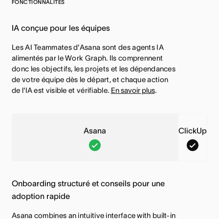
FONCTIONNALITÉS
IA conçue pour les équipes
Les AI Teammates d'Asana sont des agents IA
alimentés par le Work Graph. Ils comprennent
donc les objectifs, les projets et les dépendances
de votre équipe dès le départ, et chaque action
de l'IA est visible et vérifiable.
En savoir plus
.
Asana
ClickUp
A
C
s
l
a
i
Onboarding structuré et conseils pour une
n
c
adoption rapide
a
k
,
U
Asana combines an intuitive interface with built-in