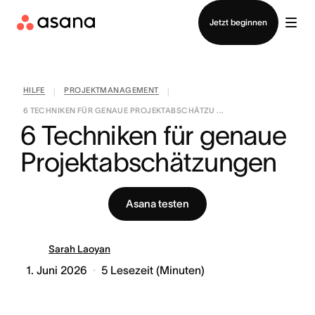
Vertrieb kontaktieren
Jetzt beginnen
HILFE
PROJEKTMANAGEMENT
|
|
6 TECHNIKEN FÜR GENAUE PROJEKTABSCHÄTZU ...
6 Techniken für genaue 
Projektabschätzungen
Asana testen
Sarah Laoyan
1. Juni 2026
5
Lesezeit (Minuten)