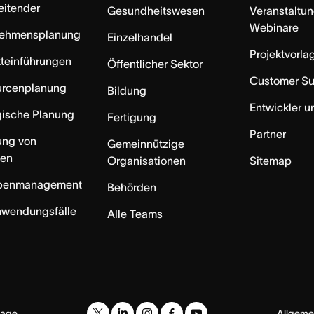
eitender
Gesundheitswesen
Veranstaltu
Webinare
nehmensplanung
Einzelhandel
Projektvorla
teinführungen
Öffentlicher Sektor
Customer S
urcenplanung
Bildung
Entwickler u
gische Planung
Fertigung
Partner
ung von
Gemeinnützige
ten
Organisationen
Sitemap
benmanagement
Behörden
nwendungsfälle
Alle Teams
Allgeme
uage