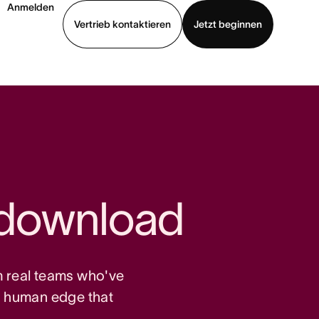
Anmelden
Vertrieb kontaktieren
Jetzt beginnen
Demo ansehen
App herunterladen
o download
om real teams who've
e human edge that