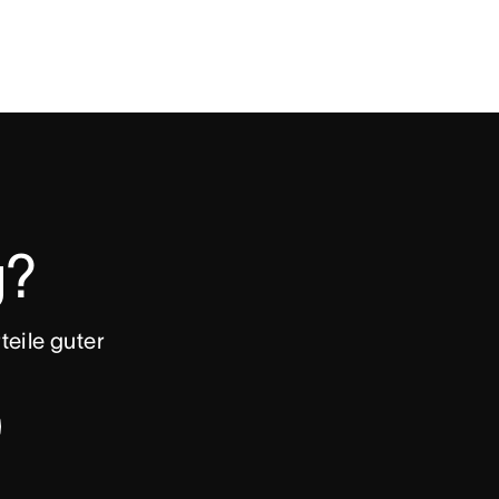
g? 
eile guter 