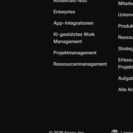
Advanced-Abo
Mitarb
Enterprise
Unter
App-Integrationen
Produk
KI-gestütztes Work
Resso
Management
Strate
Projektmanagement
Erfass
Ressourcenmanagement
Projek
Aufga
Alle A
©
2026
Asana, Inc.
Lang