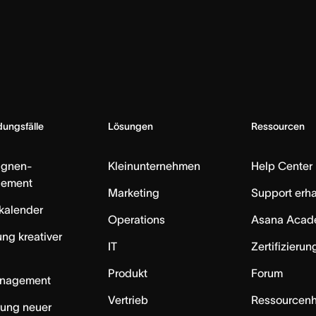
ungsfälle
Lösungen
Ressourcen
gnen-
Kleinunternehmen
Help Center
ement
Marketing
Support erha
skalender
Operations
Asana Acad
ung kreativer
IT
Zertifizieru
Produkt
Forum
anagement
Vertrieb
Ressourcen
rung neuer