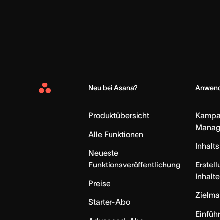
Neu bei Asana?
Anwend
Asana
Home
Produktübersicht
Kampa
Manag
Alle Funktionen
Inhalt
Neueste
Funktionsveröffentlichung
Erstell
Inhalte
Preise
Zielm
Starter-Abo
Einfüh