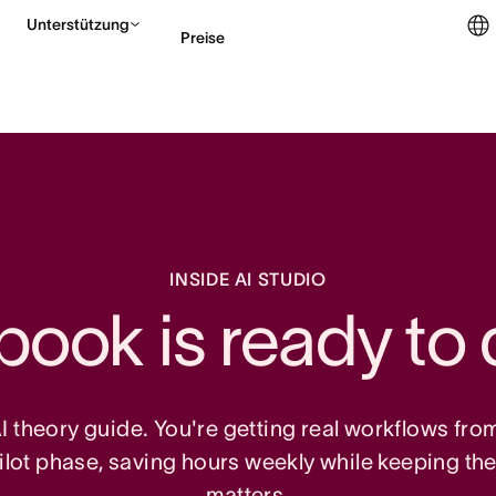
Unterstützung
Preise
Vertrieb kontaktieren
INSIDE AI STUDIO
book is ready t
AI theory guide. You're getting real workflows fr
ilot phase, saving hours weekly while keeping th
matters.