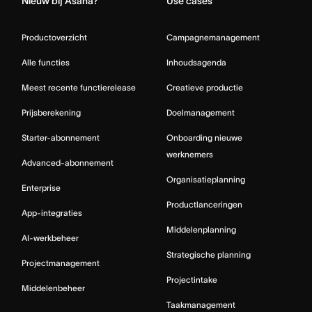
Nieuw bij Asana?
Use cases
Productoverzicht
Campagnemanagement
Alle functies
Inhoudsagenda
Meest recente functierelease
Creatieve productie
Prijsberekening
Doelmanagement
Starter-abonnement
Onboarding nieuwe
werknemers
Advanced-abonnement
Organisatieplanning
Enterprise
Productlanceringen
App-integraties
Middelenplanning
AI-werkbeheer
Strategische planning
Projectmanagement
Projectintake
Middelenbeheer
Taakmanagement