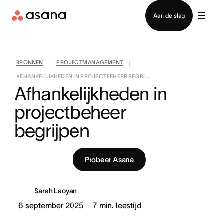
Contact opnemen met verkoop
Aan de slag
BRONNEN
PROJECTMANAGEMENT
|
|
AFHANKELIJKHEDEN IN PROJECTBEHEER BEGRI ...
Afhankelijkheden in 
projectbeheer 
begrijpen
Probeer Asana
Sarah Laoyan
6 september 2025
7
min. leestijd