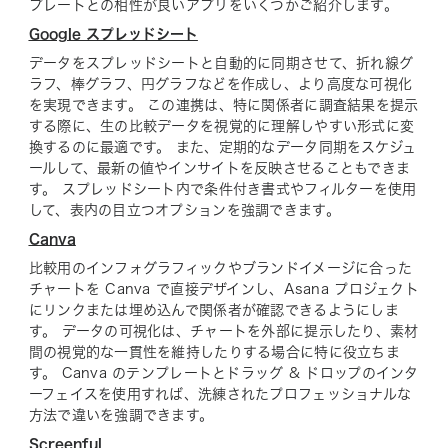
プレートとの相性が良いアプリをいくつかご紹介します。
Google スプレッドシート
データをスプレッドシートと自動的に同期させて、折れ線グ
ラフ、棒グラフ、円グラフなどを作成し、より高度な可視化
を実現できます。 この連携は、特に関係者に調査結果を提示
する際に、生の比較データを視覚的に理解しやすい形式に変
換するのに最適です。 また、定期的なデータ同期をスケジュ
ールして、最新の値やインサイトを反映させることもできま
す。 スプレッドシート内で条件付き書式やフィルターを使用
して、表内の目立つオプションを強調できます。
Canva
比較用のインフォグラフィックやブランドイメージに合った
チャートを Canva で直接デザインし、Asana プロジェクト
にリンクまたは埋め込んで関係者が確認できるようにしま
す。 データの可視化は、チャートを外部に提示したり、素材
間の視覚的な一貫性を維持したりする場合に特に役立ちま
す。 Canva のテンプレートとドラッグ & ドロップのインタ
ーフェイスを使用すれば、洗練されたプロフェッショナルな
方法で違いを強調できます。
Screenful