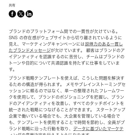
共有
facebook
x-
linkedin
twitter
ブランドのプラットフォーム間での一貫性が欠けている。
SNS の存在感がウェブサイトから切り離されているように
見え、マーケティングキャンペーンには
説得力のある一貫し
たブランドメッセージ
が欠けています。 顧客はブランドのア
イデンティティを認識するのに苦労し、チームはブランドの
トーンや目的について共通認識を持たずに仕事をしていま
す。
ブランド戦略テンプレートを使えば、こうした問題を解決す
るための構造が得られます。 メモやブレインストーミングセ
ッションに頼るのではなく、単一の整理されたフレームワー
クを使用して、ブランドのポジショニングを把握し、ブラン
ドのアイデンティティを改善し、すべてのタッチポイントを
統一された戦略につなげることができます。 スタートアップ
企業で働いている場合でも、大企業を管理している場合で
も、テンプレートを使用することで時間を節約し、全員がブ
ランド戦略に沿った行動を取り、
データに基づいたマーケテ