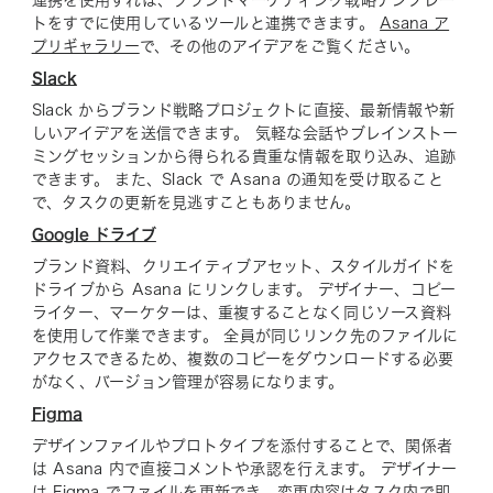
連携を使用すれば、ブランドマーケティング戦略テンプレー
トをすでに使用しているツールと連携できます。
Asana ア
プリギャラリー
で、その他のアイデアをご覧ください。
Slack
Slack からブランド戦略プロジェクトに直接、最新情報や新
しいアイデアを送信できます。 気軽な会話やブレインストー
ミングセッションから得られる貴重な情報を取り込み、追跡
できます。 また、Slack で Asana の通知を受け取ること
で、タスクの更新を見逃すこともありません。
Google ドライブ
ブランド資料、クリエイティブアセット、スタイルガイドを
ドライブから Asana にリンクします。 デザイナー、コピー
ライター、マーケターは、重複することなく同じソース資料
を使用して作業できます。 全員が同じリンク先のファイルに
アクセスできるため、複数のコピーをダウンロードする必要
がなく、バージョン管理が容易になります。
Figma
デザインファイルやプロトタイプを添付することで、関係者
は Asana 内で直接コメントや承認を行えます。 デザイナー
は Figma でファイルを更新でき、変更内容はタスク内で即