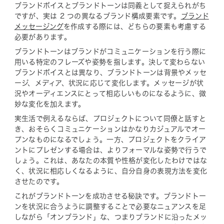
ブランドボイスとブランドトーンは同義として捉えられがち
ですが、実は 2 つの異なるブランド構成要素です。
ブランド
メッセージング
を作成する際には、どちらの要素も考慮する
必要があります。
ブランドトーンはブランドがコミュニケーションを行う際に
用いる特定のフレーズや姿勢を指します。決して変わらない
ブランドボイスとは異なり、ブランドトーンは背景やメッセ
ージ、メディア、状況に応じて変化します。メッセージが状
況やオーディエンスにとって相応しいものになるように、微
妙な変化を加えます。
実生活で例えるならば、プロジェクトについて同僚と話すと
き、おそらくコミュニケーションはかなりカジュアルでオー
プンなものになるでしょう。一方、プロジェクトをクライア
ントにプレゼンする場合は、よりフォーマルな姿勢で行うで
しょう。これは、
あなた
の本質や性格が変化したわけではな
く、状況に相応しくなるように、自分自身の表現方法を変化
させたのです。
これがブランドトーンを成功させる秘訣です。ブランドトー
ンを状況に合うように調整することで必要なニュアンスを足
しながら「オンブランド」な、つまりブランドに沿ったメッ