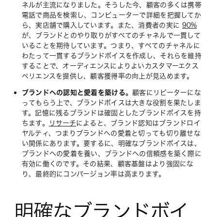
ネルが主流になりました。そうした今、顧客の多くは携帯
電話で商品を検索し、コンピューターで詳細を把握してか
ら、実店舗で購入しています。また、消費者の実に
90%
が、ブランドとのやり取りがすべてのチャネルで一貫して
いることを期待しています。つまり、すべてのチャネルに
わたって一貫するブランドボイスを作成し、それらを維持
することで、オーディエンスによりよいカスタマーエクス
ペリエンスを提供し、顧客獲得率の向上が見込めます。
ブランドへの認知と愛着を築ける。
顧客にリピーターにな
ってもらう上で、ブランドボイスは大きな役割を果たしま
す。記憶に残るブランドは確固としたブランドボイスを持
ちます。
リサーチ
によると、ブランド認知はブランドロイ
ヤルティ、つまりブランドへの愛着と切っても切り離せな
い関係にあります。要するに、明確なブランドボイスは、
ブランドへの愛着を養い、ブランドへの信頼感を築く際に
有効に働くのです。その結果、顧客基盤はより強固にな
り、最終的にコンバージョン率は高まります。
明確なブランドボイ