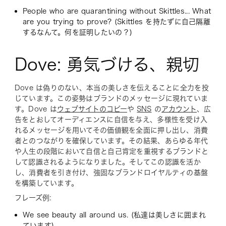
People who are quarantining without Skittles... What
are you trying to prove? (Skittles を持たずに自己隔離
するなんて。何を証明したいの？)
Dove: 勇気づける、親切
Dove は偽りのない、本当の美しさを伝えることに全力を投
じています。この姿勢はブランドのメッセージに現れていま
す。Dove は
ウェブサイトのコピー
や
SNS
の
アカウント
、広
告をとおしてオーディエンスに自信を与え、多様性を受け入
れるメッセージを用いてその価値観を全面に押し出し、消費
者とのつながりを確保しています。その結果、あらゆる年代
や人生の段階において自信と自己肯定を重視するブランドと
して認識されるようになりました。そしてこの認識を活か
し、消費者を引き付け、強固なブランドロイヤルティの基盤
を構築しています。
フレーズ例:
We see beauty all around us. (私達は美しさに囲まれ
ています)