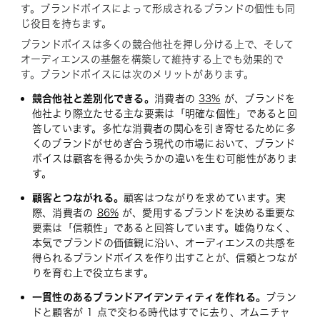
す。ブランドボイスによって形成されるブランドの個性も同
じ役目を持ちます。
ブランドボイスは多くの競合他社を押し分ける上で、そして
オーディエンスの基盤を構築して維持する上でも効果的で
す。ブランドボイスには次のメリットがあります。
競合他社と差別化できる。
消費者の
33%
が、ブランドを
他社より際立たせる主な要素は「明確な個性」であると回
答しています。多忙な消費者の関心を引き寄せるために多
くのブランドがせめぎ合う現代の市場において、ブランド
ボイスは顧客を得るか失うかの違いを生む可能性がありま
す。
顧客とつながれる。
顧客はつながりを求めています。実
際、消費者の
86%
が、愛用するブランドを決める重要な
要素は「信頼性」であると回答しています。嘘偽りなく、
本気でブランドの価値観に沿い、オーディエンスの共感を
得られるブランドボイスを作り出すことが、信頼とつなが
りを育む上で役立ちます。
一貫性のあるブランドアイデンティティを作れる。
ブラン
ドと顧客が 1 点で交わる時代はすでに去り、オムニチャ