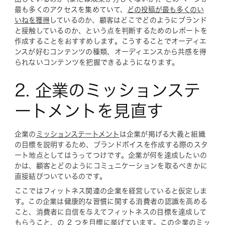
最も多くのアクセスを集めていて、
どの投稿が最も多くのい
いねを獲得
しているのか、顧客はどこでどのようにブランド
と接触しているのか、という点を判断するためのレポートを
作成することをおすすめします。こうすることでオーディエ
ンスが好むコンテンツの種類、オーディエンスから共感を
得
られない
コンテンツを把握できるようになります。
2. 企業のミッションステ
ートメントを見直す
企業の
ミッションステートメント
は企業が掲げる大義と組織
の目標を説明するため、ブランドボイスを作成する際のスタ
ート地点としてはうってつけです。企業が何を達成したいの
かは、顧客とどのようにコミュニケーションを取るべきかに
直接結びついているのです。
ここではフィットネス関連の企業を経営していると仮定しま
す。この企業は健康的な習慣に関する消費者の認識を高める
こと、消費者に自信を与えてフィットネスの目標を達成して
もらうこと、の 2 つを目標に挙げています。この企業のミッ