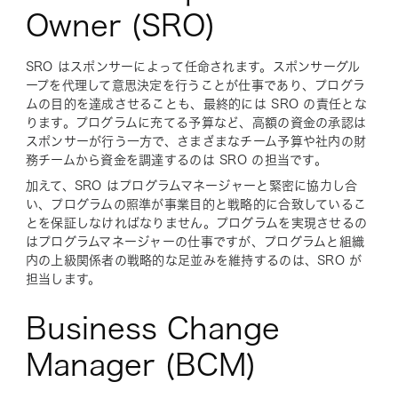
Owner (SRO)
SRO はスポンサーによって任命されます。スポンサーグル
ープを代理して意思決定を行うことが仕事であり、プログラ
ムの目的を達成させることも、最終的には SRO の責任とな
ります。プログラムに充てる予算など、高額の資金の承認は
スポンサーが行う一方で、さまざまなチーム予算や社内の財
務チームから資金を調達するのは SRO の担当です。
加えて、SRO はプログラムマネージャーと緊密に協力し合
い、プログラムの照準が事業目的と戦略的に合致しているこ
とを保証しなければなりません。プログラムを実現させるの
はプログラムマネージャーの仕事ですが、プログラムと組織
内の上級関係者の戦略的な足並みを維持するのは、SRO が
担当します。
Business Change
Manager (BCM)