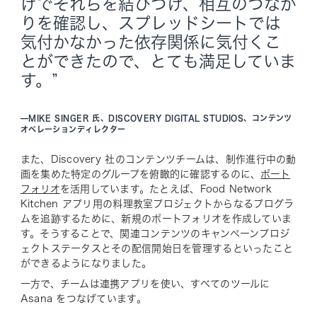
げでそれらを結びつけ、相互のつなが
りを確認し、スプレッドシートでは
気付かなかった依存関係に気付くこ
とができたので、とても満足していま
す。”
—
MIKE SINGER 氏、DISCOVERY DIGITAL STUDIOS、コンテンツ
オペレーションディレクター
また、Discovery 社のコンテンツチームは、制作進行中の動
画を集めた特定のグループを俯瞰的に確認するのに、
ポート
フォリオ
を活用しています。たとえば、Food Network
Kitchen アプリ用の料理教室プロジェクトからなるプログラ
ムを追跡するために、新規のポートフォリオを作成していま
す。そうすることで、関連コンテンツのキャンペーンプロジ
ェクトステータスとその配信開始日を管理するといったこと
ができるようになりました。
一方で、チームは連携アプリを使い、すべてのツールに
Asana をつなげています。