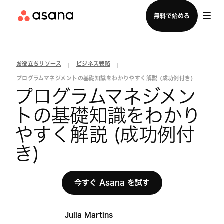
セールスチームに問い合わせる
無料で始める
お役立ちリソース
ビジネス戦略
|
|
プログラムマネジメントの基礎知識をわかりやすく解説 (成功例付き)
プログラムマネジメン
トの基礎知識をわかり
やすく解説 (成功例付
き)
今すぐ Asana を試す
Julia Martins