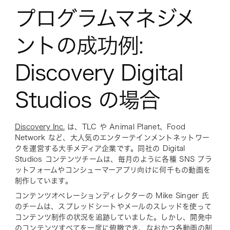
プログラムマネジメ
ントの成功例:
Discovery Digital
Studios の場合
Discovery Inc.
は、TLC や Animal Planet、Food
Network など、大人気のエンターテインメントネットワー
クを運営する大手メディア企業です。同社の Digital
Studios コンテンツチームは、毎月のように各種 SNS プラ
ットフォームやコンシューマーアプリ向けに何千もの動画を
制作しています。
コンテンツオペレーションディレクターの Mike Singer 氏
のチームは、スプレッドシートやメールのスレッドを使って
コンテンツ制作の状況を追跡していました。しかし、開発中
のコンテンツすべてを一度に俯瞰でき、なおかつ各動画の制