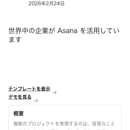
2026年2月24日
世界中の企業が Asana を活用してい
ます
テンプレートを表示
デモを見る
概要
複数のプロジェクトを管理するのは、容易なこと