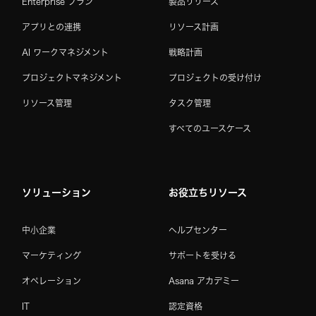
Enterprise プラン
製品リリース
アプリとの連携
リソース計画
AI ワークマネジメント
戦略計画
プロジェクトマネジメント
プロジェクトの受け付け
リソース管理
タスク管理
すべてのユースケース
ソリューション
お役立ちリソース
中小企業
ヘルプセンター
マーケティング
サポートを受ける
オペレーション
Asana アカデミー
IT
認定資格