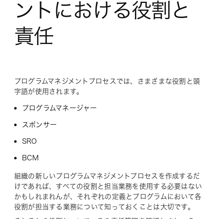
ントにおける役割と
責任
プログラムマネジメントプロセスでは、さまざまな役割と頭
字語が使用されます。
プログラムマネージャー
スポンサー
SRO
BCM
組織の新しいプログラムマネジメントプロセスを作成するだ
けであれば、すべての役割と担当業務を使用する必要はない
かもしれまれんが、それぞれの定義とプログラムにおいて各
役割が担当する業務について知っておくことは大切です。