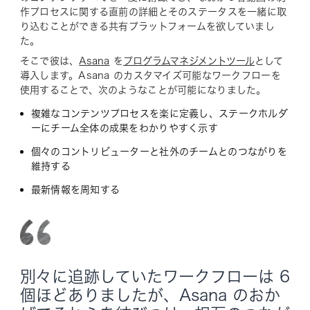
作プロセスに関する直前の詳細とそのステータスを一緒に取
り込むことができる共有プラットフォームを欲していまし
た。
そこで彼は、
Asana
を
プログラムマネジメントツール
として
導入します。Asana のカスタマイズ可能なワークフローを
使用することで、次のようなことが可能になりました。
複雑なコンテンツプロセスを楽に定義し、ステークホルダ
ーにチーム全体の成果をわかりやすく示す
個々のコントリビューターと社外のチームとのつながりを
維持する
最新情報を周知する
別々に追跡していたワークフローは 6
個ほどありましたが、Asana のおか