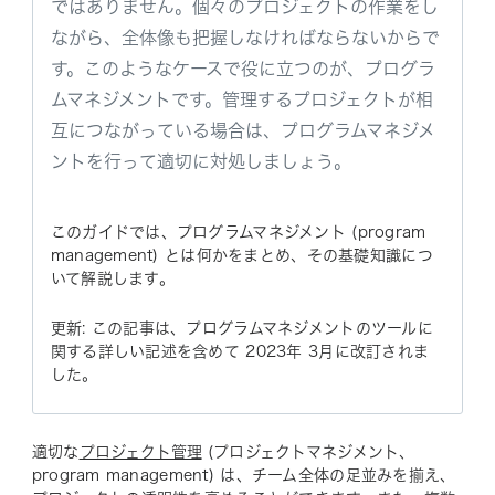
ではありません。個々のプロジェクトの作業をし
ながら、全体像も把握しなければならないからで
す。このようなケースで役に立つのが、プログラ
ムマネジメントです。管理するプロジェクトが相
互につながっている場合は、プログラムマネジメ
ントを行って適切に対処しましょう。
このガイドでは、プログラムマネジメント (program
management) とは何かをまとめ、その基礎知識につ
いて解説します。
更新: この記事は、プログラムマネジメントのツールに
関する詳しい記述を含めて 2023年 3月に改訂されま
した。
適切な
プロジェクト管理
(プロジェクトマネジメント、
program management) は、チーム全体の足並みを揃え、