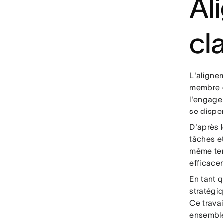
Ali
cla
L'aligne
membre d
l'engagem
se disper
D'après l
tâches et
même tem
efficacem
En tant q
stratégi
Ce trava
ensemble 