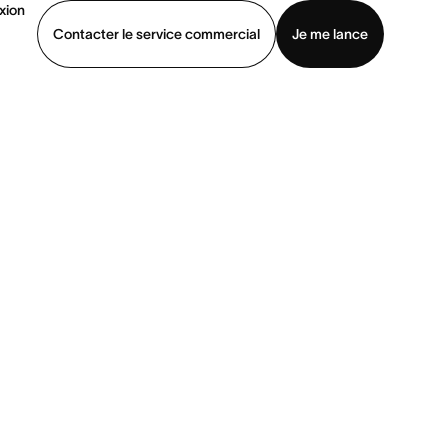
xion
Contacter le service commercial
Je me lance
ommercial
Voir une démo
Télécharger l’application