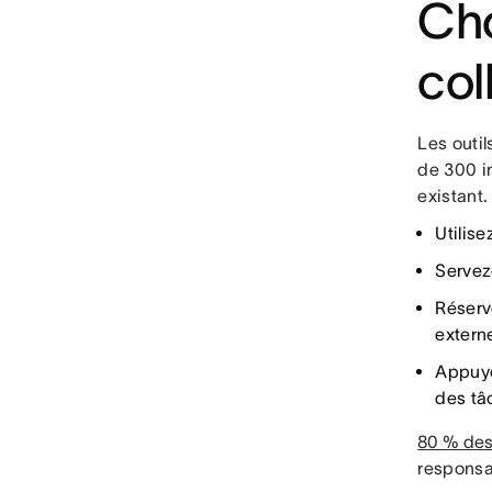
Cho
col
Les outil
de 300 i
existant
Utilise
Serve
Réserv
extern
Appuye
des tâ
80 % des 
responsa