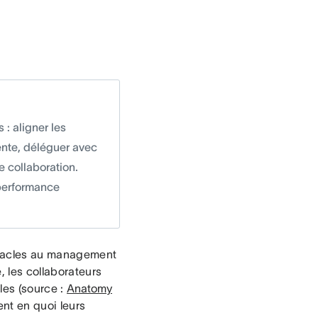
: aligner les
rente, déléguer avec
de collaboration.
 performance
bstacles au management
, les collaborateurs
les (source :
Anatomy
ent en quoi leurs