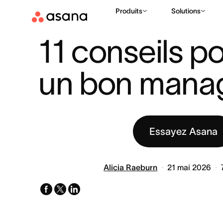
Produits
Solutions
RESSOURCES
LEADERSHIP
11 CONSEILS POUR ÊTRE UN
|
|
11 conseils po
un bon mana
Essayez Asana
Alicia Raeburn
21 mai 2026
facebook
x-
linkedin
twitter