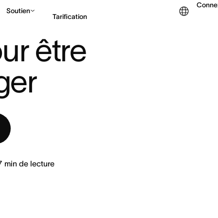
Conne
Soutien
Tarification
 BON MANAGER
ur être 
Contacter le service c
ger
7
min de lecture