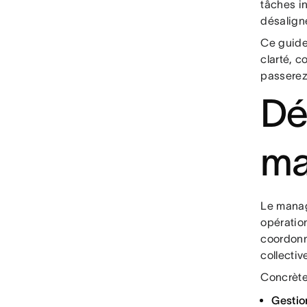
tâches in
désalign
Ce guide
clarté, 
passerez
Déf
ma
Le manage
opération
coordonn
collectiv
Concrète
Gestio