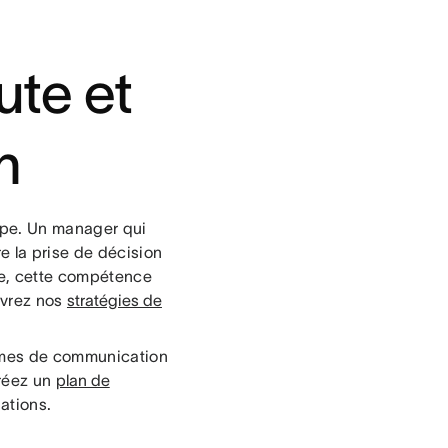
te et
n
ipe. Un manager qui
e la prise de décision
ide, cette compétence
ouvrez nos
stratégies de
lèmes de communication
créez un
plan de
uations.