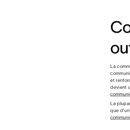
Co
ou
La commu
communiq
et renfor
devient u
communic
La plupa
que d'un
communi