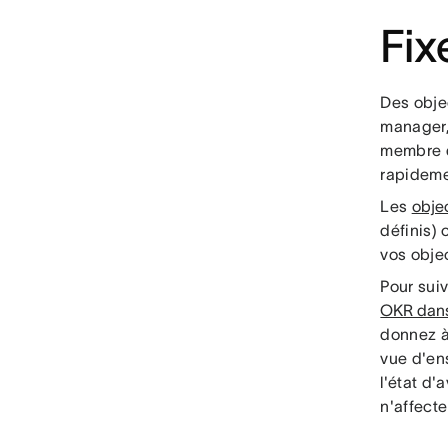
Fix
Des objec
manager, 
membre d
rapideme
Les
obje
définis) 
vos objec
Pour sui
OKR dan
donnez à
vue d'ens
l'état d'
n'affecte