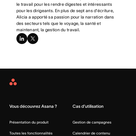
le travail pour les rendre digestes et intéressants
pour les dirigeants. En plus de sept ans d'écriture,
Alicia a apporté sa passion pour la narration dans
des secteurs tels que le voyage, la santé et
maintenant, la gestion du travail.
linkedin
x-
twitter
Asana
Home
Vous découvrez Asana ?
Cas d’utilisation
Présentation du produit
Gestion de campagnes
Toutes les fonctionnalités
Calendrier de contenu