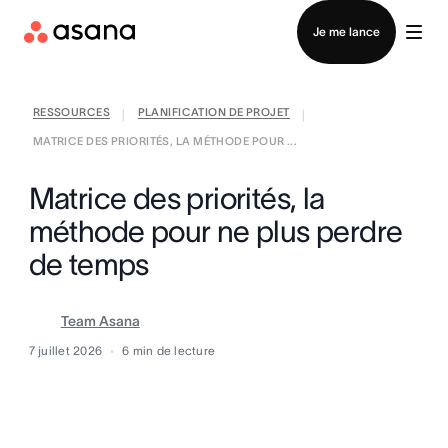
Contacter le service commercial
Je me lance
RESSOURCES
PLANIFICATION DE PROJET
|
|
MATRICE DES PRIORITÉS, LA MÉTHODE POUR ...
Matrice des priorités, la
méthode pour ne plus perdre
de temps
Team Asana
7 juillet 2026
6
min de lecture