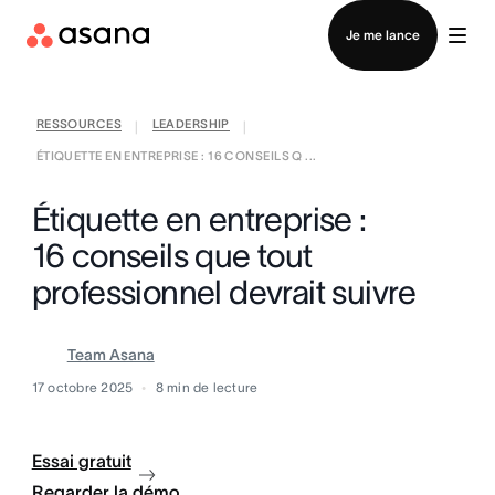
Contacter le service commercial
Je me lance
RESSOURCES
LEADERSHIP
|
|
ÉTIQUETTE EN ENTREPRISE : 16 CONSEILS Q ...
Étiquette en entreprise :
16 conseils que tout
professionnel devrait suivre
Team Asana
17 octobre 2025
8
min de lecture
Essai gratuit
Regarder la démo