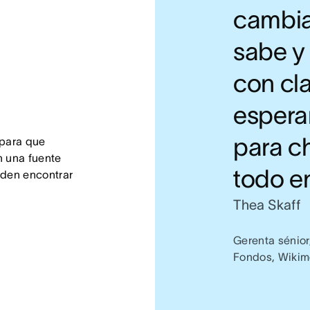
cambian
sabe 
con cl
espera
para ch
 para que 
 una fuente 
todo en
den encontrar 
Thea Skaff
Gerenta sénio
Fondos, Wikim