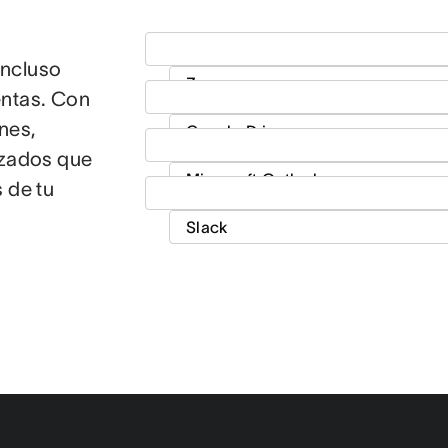
incluso
entas. Con
nes,
izados que
 de tu