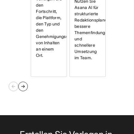
Nutzen Sie
den
Asana AI für
Fortschritt,
strukturierte
die Plattform,
Redaktionsplanung,
den Typ und
bessere
den
Themenfindung
Genehmigungsstatus
und
von Inhalten
schnellere
an einem
Umsetzung
Ort.
im Team.