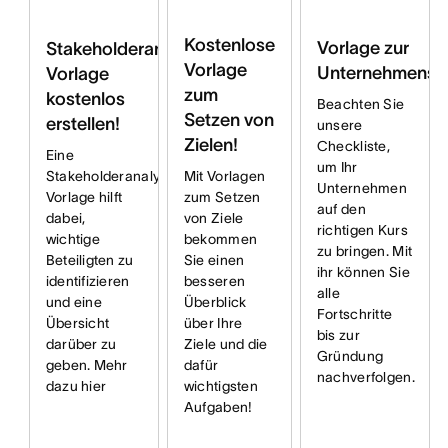
Kostenlose
Vorlage zur
Stakeholderanalyse
Vorlage
Unternehmensg
Vorlage
zum
kostenlos
Beachten Sie
Setzen von
erstellen!
unsere
Zielen!
Checkliste,
Eine
um Ihr
Stakeholderanalyse
Mit Vorlagen
Unternehmen
Vorlage hilft
zum Setzen
auf den
dabei,
von Ziele
richtigen Kurs
wichtige
bekommen
zu bringen. Mit
Beteiligten zu
Sie einen
ihr können Sie
identifizieren
besseren
alle
und eine
Überblick
Fortschritte
Übersicht
über Ihre
bis zur
darüber zu
Ziele und die
Gründung
geben. Mehr
dafür
nachverfolgen.
dazu hier
wichtigsten
Aufgaben!