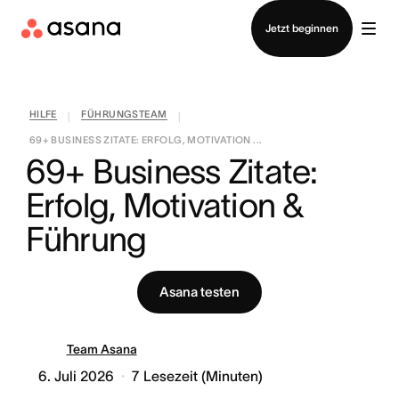
Vertrieb kontaktieren
Jetzt beginnen
HILFE
FÜHRUNGSTEAM
|
|
69+ BUSINESS ZITATE: ERFOLG, MOTIVATION ...
69+ Business Zitate: 
Erfolg, Motivation & 
Führung
Asana testen
Team Asana
6. Juli 2026
7
Lesezeit (Minuten)