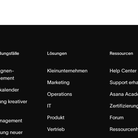
ungsfälle
Lösungen
Ressourcen
gnen-
Kleinunternehmen
Help Center
ement
Marketing
Support erha
skalender
Operations
Asana Acad
ung kreativer
IT
Zertifizieru
Produkt
Forum
anagement
Vertrieb
Ressourcen
rung neuer