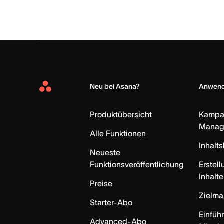
Neu bei Asana?
Anwend
Asana
Home
Produktübersicht
Kampa
Manag
Alle Funktionen
Inhalt
Neueste
Funktionsveröffentlichung
Erstell
Inhalte
Preise
Zielm
Starter-Abo
Einfüh
Advanced-Abo