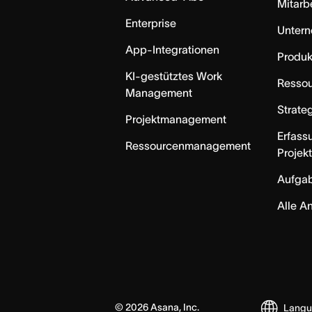
Mitarb
Enterprise
Unter
App-Integrationen
Produk
KI-gestütztes Work
Resso
Management
Strate
Projektmanagement
Erfass
Ressourcenmanagement
Projek
Aufga
Alle A
©
2026
Asana, Inc.
Lang