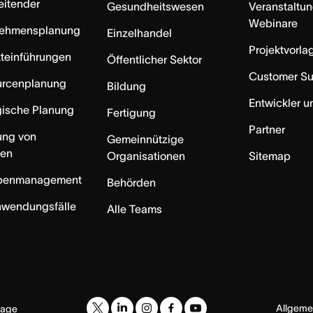
eitender
Gesundheitswesen
Veranstaltu
Webinare
nehmensplanung
Einzelhandel
Projektvorla
teinführungen
Öffentlicher Sektor
Customer S
urcenplanung
Bildung
Entwickler u
gische Planung
Fertigung
Partner
ung von
Gemeinnützige
ten
Organisationen
Sitemap
benmanagement
Behörden
nwendungsfälle
Alle Teams
Allgeme
uage