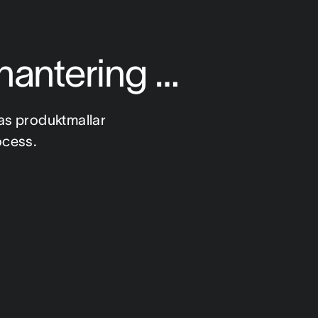
thantering …
as produktmallar 
ocess.