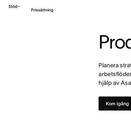
Stöd
Prissättning
Pro
Kontakta försäljning
Planera str
arbetsflöde
hjälp av As
Kom igång