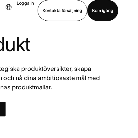
Logga in
Kontakta försäljning
Kom igång
dukt
Visa demo
Ladda ned app
ategiska produktöversikter, skapa
n och nå dina ambitiösaste mål med
anas produktmallar.