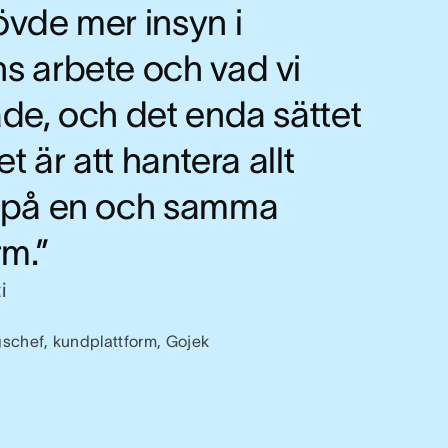
övde mer insyn i
s arbete och vad vi
de, och det enda sättet
et är att hantera allt
 på en och samma
rm.”
i
schef, kundplattform, Gojek