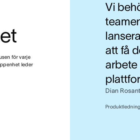
Vi beh
teamen
et
lansera
att få d
en för varje 
arbete
 Öppenhet leder 
plattfo
Dian Rosant
Produktledning