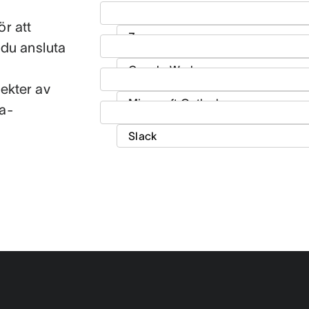
ör att
 du ansluta
ekter av
na-