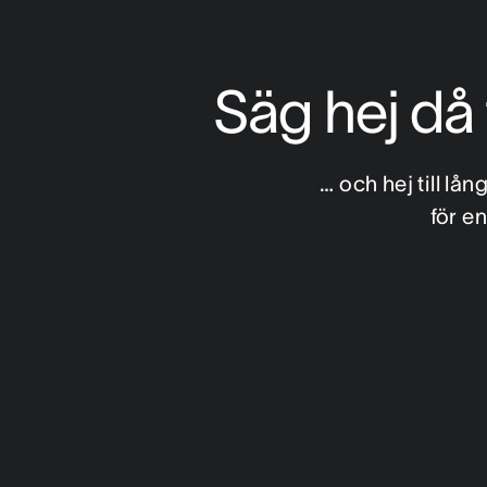
Säg hej då 
… och hej till l
för e