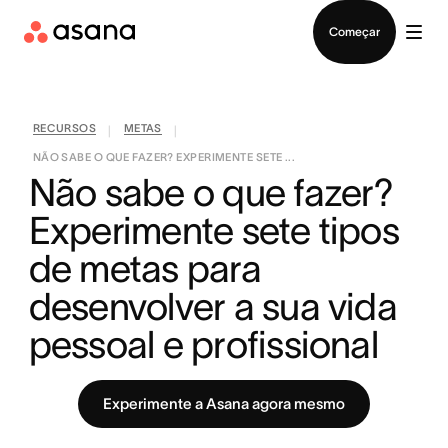
Falar com Vendas
Começar
RECURSOS
METAS
|
|
NÃO SABE O QUE FAZER? EXPERIMENTE SETE ...
Não sabe o que fazer? 
Experimente sete tipos 
de metas para 
desenvolver a sua vida 
pessoal e profissional
Experimente a Asana agora mesmo