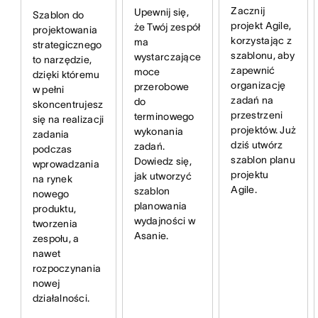
Zacznij
Upewnij się,
Szablon do
projekt Agile,
że Twój zespół
projektowania
korzystając z
ma
strategicznego
szablonu, aby
wystarczające
to narzędzie,
zapewnić
moce
dzięki któremu
organizację
przerobowe
w pełni
zadań na
do
skoncentrujesz
przestrzeni
terminowego
się na realizacji
projektów. Już
wykonania
zadania
dziś utwórz
zadań.
podczas
szablon planu
Dowiedz się,
wprowadzania
projektu
jak utworzyć
na rynek
Agile.
szablon
nowego
planowania
produktu,
wydajności w
tworzenia
Asanie.
zespołu, a
nawet
rozpoczynania
nowej
działalności.