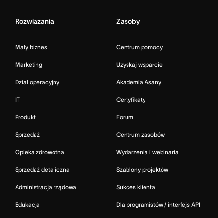
Rozwiązania
Zasoby
Mały biznes
Centrum pomocy
Marketing
Uzyskaj wsparcie
Dział operacyjny
Akademia Asany
IT
Certyfikaty
Produkt
Forum
Sprzedaż
Centrum zasobów
Opieka zdrowotna
Wydarzenia i webinaria
Sprzedaż detaliczna
Szablony projektów
Administracja rządowa
Sukces klienta
Edukacja
Dla programistów / interfejs API