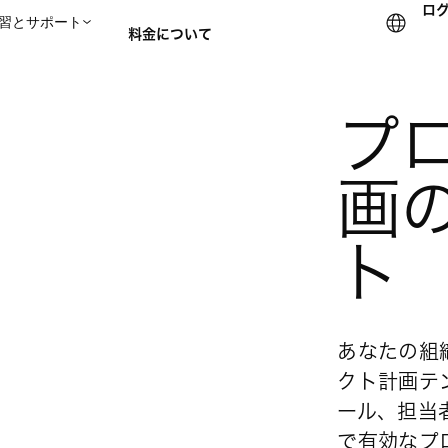
ロ
習とサポート
料金について
セールスチームに問い合
プ
画
ト
あなたの組
クト計画テ
ール、担当
で有効なプ