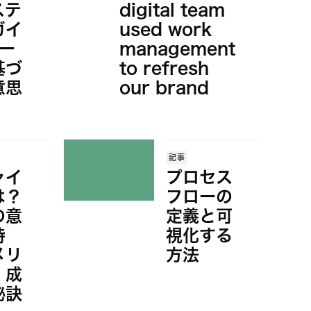
ステ
digital team
ガイ
used work
デー
management
基づ
to refresh
意思
our brand
記事
ャイ
プロセス
は？
フローの
の意
定義と可
特
視化する
メリ
方法
、成
秘訣