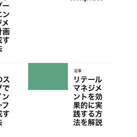
ダー
エン
ジメ
計画
成す
法
記事
のス
リテール
プで
マネジメ
イン
ントを効
ーフ
果的に実
成す
践する方
法
法を解説