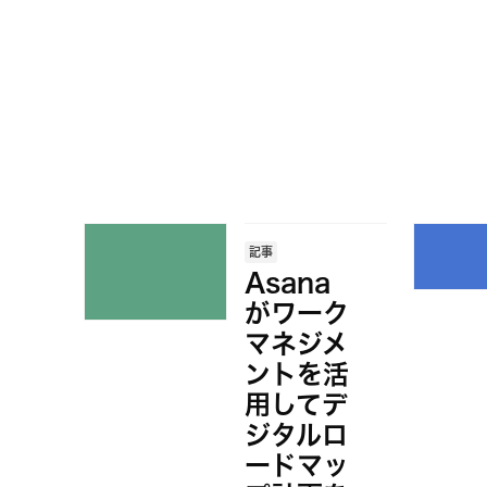
記事
Asana
がワーク
マネジメ
ントを活
用してデ
ジタルロ
ードマッ