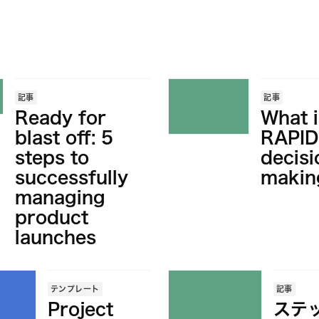
記事
記事
Ready for
What i
blast off: 5
RAPID
steps to
decisi
successfully
makin
managing
product
launches
テンプレート
記事
Project
ステ