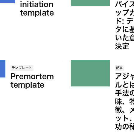
initiation
バイ
template
ップ
ド: 
タに
いた
決定
テンプレート
記事
Premortem
アジ
template
ルと
手法
味、
徴、
ット
功の