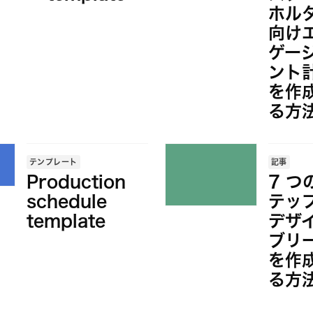
ホル
向け
ゲー
ント
を作
る方
テンプレート
記事
Production
7 つ
schedule
テッ
template
デザ
ブリ
を作
る方