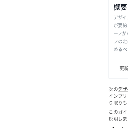
概要
デザイ
が要約
ーフが
フの定
めるべ
更新
次の
デザ
インブリ
り取りも
このガイ
説明しま