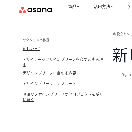
製品
活用方法
学
お役立ちリ
セクションへ移動
新しいH2
新
デザイナーがデザインブリーフを必要とする理
由
デザインブリーフに含める内容
Ryan 
デザインブリーフテンプレート
明確なデザインブリーフがプロジェクトを成功
に導く