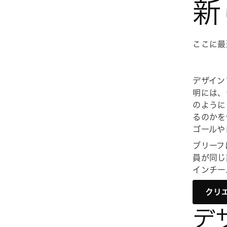
新
ここに最
デザイン
明には、
のように
るのかを
ゴールや
ブリーフ
員が同じ
インチー
クリ
デ