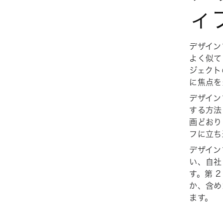
ィ
デザイン
よく似て
ジェクト
に焦点を
デザイン
する方法
画どおり
フに立ち
デザイン
い、自社
す。第 
か、含め
ます。