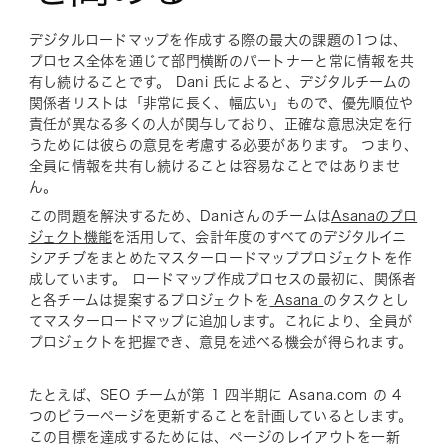
デジタルロードマップを作成する際の最大の課題の1つは、
プロセス全体を通じて部門横断のパートナーと常に情報を共
有し続けることです。 Dani 氏によると、デジタルチームの
関係者リストは「非常に長く、幅広い」もので、優先順位や
責任が異なる多くの人が関与しており、正確な意思決定を行
うためには彼らの意見を考慮する必要があります。 つまり、
全員に情報を共有し続けることは容易なことではありませ
ん。
この問題を解決するため、Daniさんのチームは
Asanaのプロ
ジェクト機能
を活用して、会計年度のすべてのデジタルイニ
シアチブをまとめたマスターロードマッププロジェクトを作
成しています。 ロードマップ作成プロセスの最初に、関係者
と各チームは提案するプロジェクトを
Asana
のタスクとし
てマスターロードマップに追加します。これにより、全員が
プロジェクトを把握でき、意見を述べる機会が得られます。
たとえば、SEO チームが第 1 四半期に Asana.com の 4
つのピラーページを更新することを計画しているとします。
この目標を達成するためには、ページのレイアウトを一新