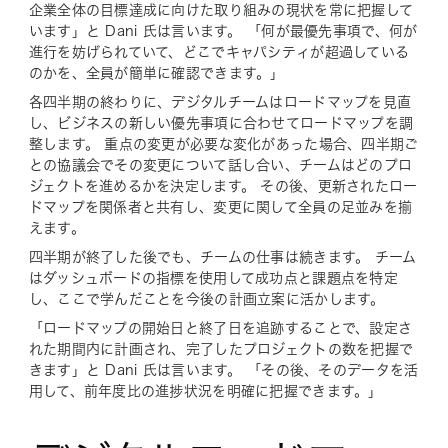
企業全体の目標達成に向けた取り組みの現状を常に把握して
います」と Dani 氏は言います。 「何が最優先事項で、何が
進行を妨げられていて、どこでキャパシティが超過している
のかを、全員が簡単に確認できます。」
各四半期の終わりに、デジタルチームはロードマップを見直
し、ビジネスの新しい優先事項に合わせてロードマップを調
整します。 重点の変更が必要な変化があった場合、四半期ご
との協議会でその変更について話し合い、チームはどのプロ
ジェクトを進めるかを決定します。 その後、更新されたロー
ドマップを関係者と共有し、変更に関して全員の足並みを揃
えます。
四半期が終了した後でも、チームの仕事は続きます。 チーム
はダッシュボードの指標を使用して成功点と課題点を特定
し、ここで学んだことを今後の計画立案に活かします。
「ロードマップの開始日と終了日を追跡することで、設定さ
れた期間内に計画され、完了したプロジェクトの数を把握で
きます」と Dani 氏は言います。 「その後、そのデータを活
用して、前年度比の進捗状況を明確に把握できます。」