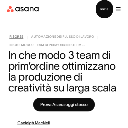
Contatta le vendite
Inizia
RISORSE
AUTOMAZIONE DEI FLUSSO DI LAVORO
|
|
IN CHE MODO 3 TEAM DI PRIM’ORDINE OTTIM ...
In che modo 3 team di 
prim’ordine ottimizzano 
la produzione di 
creatività su larga scala
Prova Asana oggi stesso
Caeleigh MacNeil