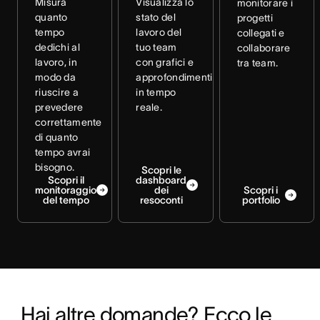
Misura
Visualizza lo
monitorare i
quanto
stato del
progetti
tempo
lavoro del
collegati e
dedichi al
tuo team
collaborare
lavoro, in
con grafici e
tra team.
modo da
approfondimenti
riuscire a
in tempo
prevedere
reale.
correttamente
di quanto
tempo avrai
bisogno.
Scopri le
Scopri il
dashboard
monitoraggio
dei
Scopri i
del tempo
resoconti
portfolio
Hai altre domande? Ecco le 