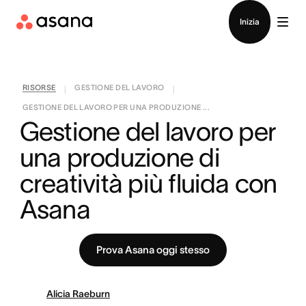
Contatta le vendite
Inizia
RISORSE
GESTIONE DEL LAVORO
|
|
GESTIONE DEL LAVORO PER UNA PRODUZIONE ...
Gestione del lavoro per 
una produzione di 
creatività più fluida con 
Asana
Prova Asana oggi stesso
Alicia Raeburn