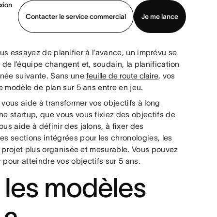
xion
Contacter le service commercial
Je me lance
us essayez de planifier à l’avance, un imprévu se
ommercial
Voir une démo
Télécharger l’application
 de l’équipe changent et, soudain, la planification
année suivante. Sans une
feuille de route claire
, vos
ce modèle de plan sur 5 ans entre en jeu.
 vous aide à transformer vos objectifs à long
ne startup, que vous vous fixiez des objectifs de
us aide à définir des jalons, à fixer des
es sections intégrées pour les chronologies, les
de projet plus organisée et mesurable. Vous pouvez
r pour atteindre vos objectifs sur 5 ans.
t les modèles