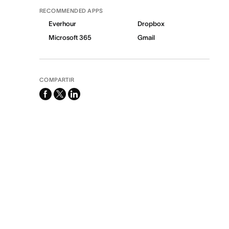
RECOMMENDED APPS
Everhour
Dropbox
Microsoft 365
Gmail
COMPARTIR
facebook
x-
linkedin
twitter