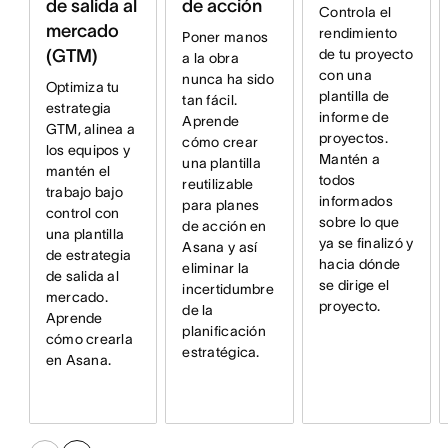
de salida al
de acción
Controla el
mercado
rendimiento
Poner manos
(GTM)
de tu proyecto
a la obra
con una
nunca ha sido
Optimiza tu
plantilla de
tan fácil.
estrategia
informe de
Aprende
GTM, alinea a
proyectos.
cómo crear
los equipos y
Mantén a
una plantilla
mantén el
todos
reutilizable
trabajo bajo
informados
para planes
control con
sobre lo que
de acción en
una plantilla
ya se finalizó y
Asana y así
de estrategia
hacia dónde
eliminar la
de salida al
se dirige el
incertidumbre
mercado.
proyecto.
de la
Aprende
planificación
cómo crearla
estratégica.
en Asana.