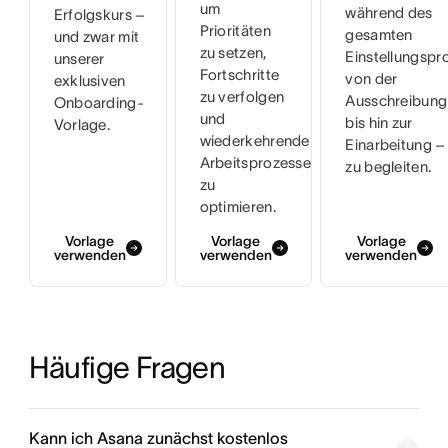
um
während des
Erfolgskurs –
Prioritäten
gesamten
und zwar mit
zu setzen,
Einstellungspr
unserer
Fortschritte
von der
exklusiven
zu verfolgen
Ausschreibung
Onboarding-
und
bis hin zur
Vorlage.
wiederkehrende
Einarbeitung –
Arbeitsprozesse
zu begleiten.
zu
optimieren.
Vorlage
Vorlage
Vorlage
verwenden
verwenden
verwenden
Häufige Fragen
Kann ich Asana zunächst kostenlos