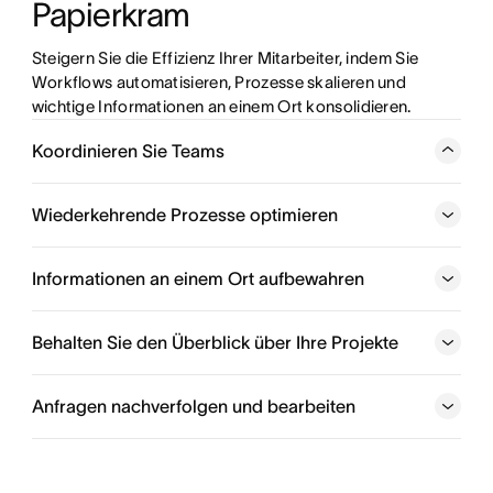
Papierkram
Steigern Sie die Effizienz Ihrer Mitarbeiter, indem Sie 
Workflows automatisieren, Prozesse skalieren und 
wichtige Informationen an einem Ort konsolidieren.
Koordinieren Sie Teams
Verwalten Sie Prozesse wie die Schaffung von neuen
Positionen, die Koordinierung von
Wiederkehrende Prozesse optimieren
Bewerbungsgesprächen und die Förderung der
Mitarbeiterentwicklung.
Informationen an einem Ort aufbewahren
Bessere Workflows erstellen
Behalten Sie den Überblick über Ihre Projekte
Anfragen nachverfolgen und bearbeiten
Endlich ist Schluss mit unnötigem Arbeitsaufwand
Jetzt beginnen