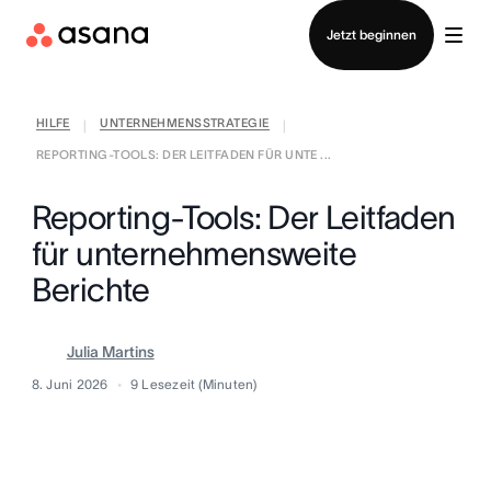
Vertrieb kontaktieren
Jetzt beginnen
HILFE
UNTERNEHMENSSTRATEGIE
|
|
REPORTING-TOOLS: DER LEITFADEN FÜR UNTE ...
Reporting-Tools: Der Leitfaden
für unternehmensweite
Berichte
Julia Martins
8. Juni 2026
9
Lesezeit (Minuten)